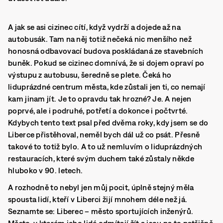
A jak se asi cizinec cítí, když vydrží a dojede až na
autobusák. Tam na něj totiž nečeká nic menšího než
honosná odbavovací budova poskládaná ze stavebních
buněk. Pokud se cizinec domnívá, že si dojem opraví po
výstupu z autobusu, šeredně se plete. Čeká ho
liduprázdné centrum města, kde zůstali jen ti, co nemají
kam jinam jít. Je to opravdu tak hrozné? Je. A nejen
poprvé, ale i podruhé, potřetí a dokonce i počtvrté.
Kdybych tento text psal před dvěma roky, kdy jsem se do
Liberce přistěhoval, neměl bych dál už co psát. Přesně
takové to totiž bylo. A to už nemluvím o liduprázdných
restauracích, které svým duchem také zůstaly někde
hluboko v 90. letech.
A rozhodně to nebyl jen můj pocit, úplně stejný měla
spousta lidí, kteří v Liberci žijí mnohem déle než já.
Seznamte se: Liberec – město sportujících inženýrů.