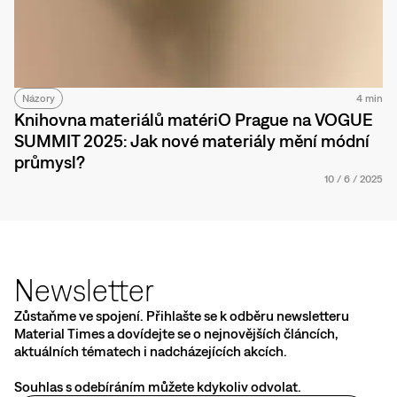
Názory
4 min
Knihovna materiálů matériO Prague na VOGUE
SUMMIT 2025: Jak nové materiály mění módní
průmysl?
10
/
6
/
2025
Newsletter
Zůstaňme ve spojení. Přihlašte se k odběru newsletteru
Material Times a dovídejte se o nejnovějších článcích,
aktuálních tématech i nadcházejících akcích.
Souhlas s odebíráním můžete kdykoliv odvolat.