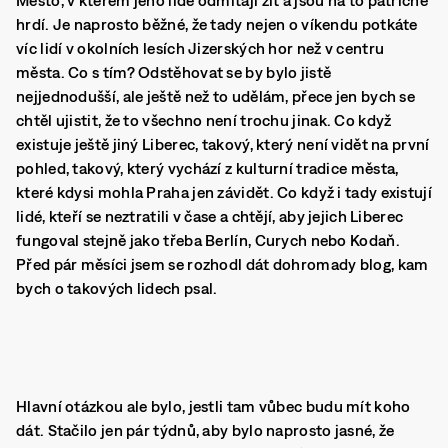
Město, v kterém jeho lidé odmítají žít a jsou na to patřičně
hrdí. Je naprosto běžné, že tady nejen o víkendu potkáte
víc lidí v okolních lesích Jizerských hor než v centru
města. Co s tím? Odstěhovat se by bylo jistě
nejjednodušší, ale ještě než to udělám, přece jen bych se
chtěl ujistit, že to všechno není trochu jinak. Co když
existuje ještě jiný Liberec, takový, který není vidět na první
pohled, takový, který vychází z kulturní tradice města,
které kdysi mohla Praha jen závidět. Co když i tady existují
lidé, kteří se neztratili v čase a chtějí, aby jejich Liberec
fungoval stejně jako třeba Berlín, Curych nebo Kodaň.
Před pár měsíci jsem se rozhodl dát dohromady blog, kam
bych o takových lidech psal.
Hlavní otázkou ale bylo, jestli tam vůbec budu mít koho
dát. Stačilo jen pár týdnů, aby bylo naprosto jasné, že