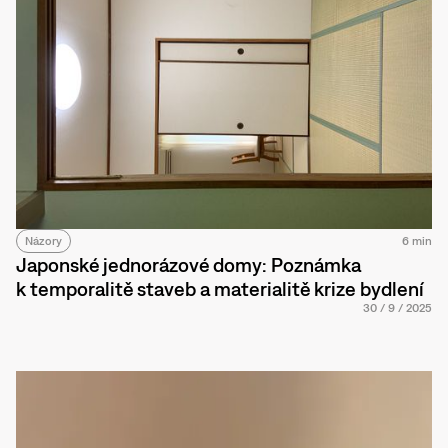
Názory
6 min
Japonské jednorázové domy: Poznámka
k temporalitě staveb a materialitě krize bydlení
30
/
9
/
2025