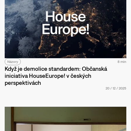
Názory
8 min
Když je demolice standardem: Občanská
iniciativa HouseEurope! v českých
perspektivách
20
/
12
/
2025