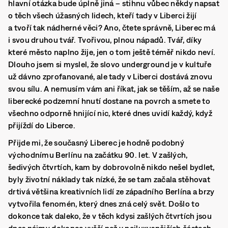
hlavní otázka bude úplně jiná – stihnu vůbec někdy napsat
o těch všech úžasných lidech, kteří tady v Liberci žijí
a tvoří tak nádherné věci? Ano, čtete správně, Liberec má
i svou druhou tvář. Tvořivou, plnou nápadů. Tvář, díky
které město naplno žije, jen o tom ještě téměř nikdo neví.
Dlouho jsem si myslel, že slovo underground je v kultuře
už dávno zprofanované, ale tady v Liberci dostává znovu
svou sílu. A nemusím vám ani říkat, jak se těším, až se naše
liberecké podzemní hnutí dostane na povrch a smete to
všechno odporně hnijící nic, které dnes uvidí každý, když
přijíždí do Liberce.
Přijde mi, že současný Liberec je hodně podobný
východnímu Berlínu na začátku 90. let. V zašlých,
šedivých čtvrtích, kam by dobrovolně nikdo nešel bydlet,
byly životní náklady tak nízké, že se tam začala stěhovat
drtivá většina kreativních lidí ze západního Berlína a brzy
vytvořila fenomén, který dnes zná celý svět. Došlo to
dokonce tak daleko, že v těch kdysi zašlých čtvrtích jsou