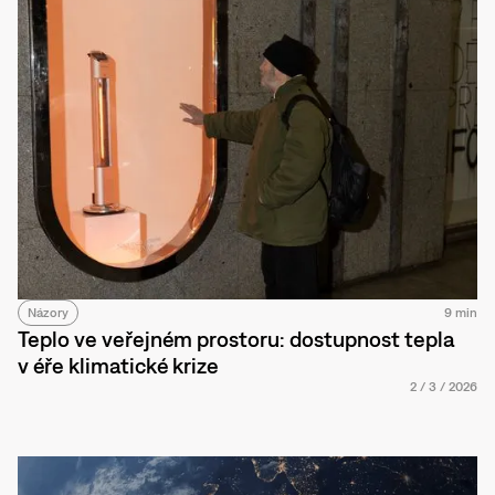
Názory
9 min
Teplo ve veřejném prostoru: dostupnost tepla
v éře klimatické krize
2
/
3
/
2026