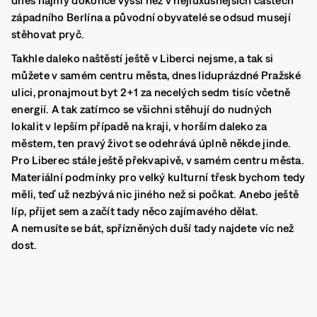
dnes nájmy dokonce vyšší než v nejluxusnějších částech
západního Berlína a původní obyvatelé se odsud musejí
stěhovat pryč.
Takhle daleko naštěstí ještě v Liberci nejsme, a tak si
můžete v samém centru města, dnes liduprázdné Pražské
ulici, pronajmout byt 2+1 za necelých sedm tisíc včetně
energií. A tak zatímco se všichni stěhují do nudných
lokalit v lepším případě na kraji, v horším daleko za
městem, ten pravý život se odehrává úplně někde jinde.
Pro Liberec stále ještě překvapivě, v samém centru města.
Materiální podmínky pro velký kulturní třesk bychom tedy
měli, teď už nezbývá nic jiného než si počkat. Anebo ještě
líp, přijet sem a začít tady něco zajímavého dělat.
A nemusíte se bát, spřízněných duší tady najdete víc než
dost.