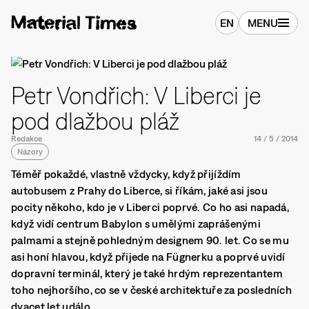
EN
MENU
Petr Vondřich: V Liberci je
pod dlažbou pláž
Redakce
14
/
5
/
2014
Názory
Téměř pokaždé, vlastně vždycky, když přijíždím
autobusem z Prahy do Liberce, si říkám, jaké asi jsou
pocity někoho, kdo je v Liberci poprvé. Co ho asi napadá,
když vidí centrum Babylon s umělými zaprášenými
palmami a stejně pohledným designem 90. let. Co se mu
asi honí hlavou, když přijede na Fügnerku a poprvé uvidí
dopravní terminál, který je také hrdým reprezentantem
toho nejhoršího, co se v české architektuře za posledních
dvacet let událo.