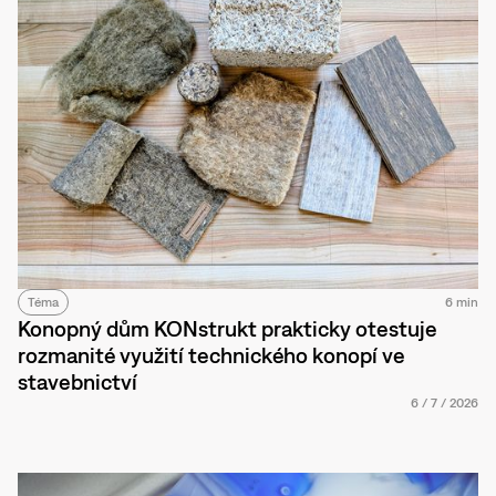
Téma
6 min
Konopný dům KONstrukt prakticky otestuje
rozmanité využití technického konopí ve
stavebnictví
6
/
7
/
2026