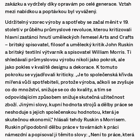
zakázku a vydržely díky opravám po celé generace. Vztah
mezi nabídkou a poptávkou byl vyvážený.
Udržitelný vzorec výroby a spotřeby se začal měnit v 19.
století v průběhu průmyslové revoluce, kterou kritizovali
hlavní zastánci hnutí uměleckých řemesel Arts and Crafts
– britský spisovatel, filosof a umělecký kritik John Ruskin
a britský textilní výtvarník a spisovatel William Morris. Ti
shledávali průmyslovou výrobu nikoli jako pokrok, ale
jako pokles v kvalitě designu a dekorace. K tomuto
pokroku se vyjadřovali kriticky. „Je to společenská křivda
mířená vůči spotřebiteli, protože výroba, ačkoli se zvyšuje
co do množství, snižuje se co do kvality, a tím se
odpovídajícím způsobem snižuje skutečná užitečnost
zboží. Jinými slovy, kupní hodnota strojů a dělby práce se
neshoduje s jejich společenskou hodnotou, která je
skutečnou ekonomií," hlásali tehdy Ruskin s Morrisem.
Ruskin připodobnil dělbu práce v továrnách k práci
námezdní a popisoval ji těmito slovy: „Není to práce, která