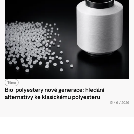
Téma
Bio-polyestery nové generace: hledání
alternativy ke klasickému polyesteru
15
/
6
/
2026