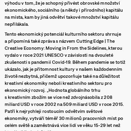
výhodu v tom, že je schopný přivést obrovské množství
ekonomického, sociálního (a někdy i přírodního) kapitálu
na místa, kam by jiná odvětví takové množství kapitálu
nepřilákala.
Tento ekonomický potenciál kulturního sektoru shrnuje
a připomíná také zpráva s názvem Cutting Edge | The
Creative Economy: Moving in From the Sidelines, kterou
vydalo v roce 2021 UNESCO v závislosti na dvouleté
zkušenosti s pandemií Covid-19. Během pandemie se totiž
ukázalo, jak je přítomnost kultury v našem každodenním
životě nezbytná, přičemž upozorňuje také na důležitost
kreativní ekonomiky neboli kreativního sektoru pro
ekonomický rozvoj. „Hodnota globálního trhu
s kreativním zbožím se více než zdvojnásobila z 208
miliard USD v roce 2002 na 509 miliard USD v roce 2015.
Patří k nejrychleji rostoucím odvětvím světové
ekonomiky, vytváří téměř 30 milionů pracovních míst po
celém světě a zaměstnává více lidí ve věku 15-29 let než