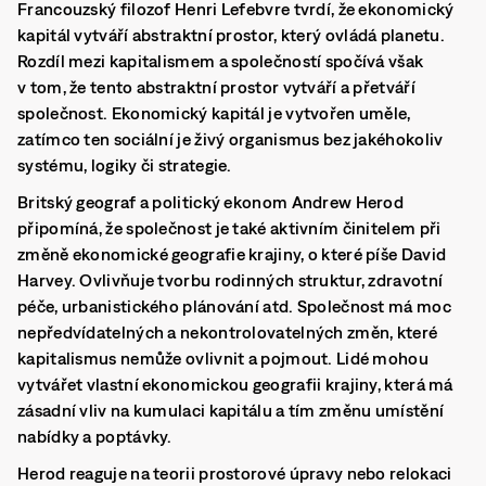
Francouzský filozof Henri Lefebvre tvrdí, že ekonomický
kapitál vytváří abstraktní prostor, který ovládá planetu.
Rozdíl mezi kapitalismem a společností spočívá však
v tom, že tento abstraktní prostor vytváří a přetváří
společnost. Ekonomický kapitál je vytvořen uměle,
zatímco ten sociální je živý organismus bez jakéhokoliv
systému, logiky či strategie.
Britský geograf a politický ekonom Andrew Herod
připomíná, že společnost je také aktivním činitelem při
změně ekonomické geografie krajiny, o které píše David
Harvey. Ovlivňuje tvorbu rodinných struktur, zdravotní
péče, urbanistického plánování atd. Společnost má moc
nepředvídatelných a nekontrolovatelných změn, které
kapitalismus nemůže ovlivnit a pojmout. Lidé mohou
vytvářet vlastní ekonomickou geografii krajiny, která má
zásadní vliv na kumulaci kapitálu a tím změnu umístění
nabídky a poptávky.
Herod reaguje na teorii prostorové úpravy nebo relokaci