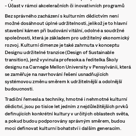
- Účast v rámci akceleračních či inovativních programů
Bez správného zacházení s kulturním dědictvím není
možné dosáhnout úplné udržitelnosti, jelikož je to hlavní
stavební kámen při budování vitální, odolné a soudržné
společnosti, která je základem pro udržitelný ekonomický
rozvoj. Kulturní dimenze je také zahrnuta v konceptu
Designu udržitelné tranzice (Design of Sustainable
transition), jenž vyvinula profesoka a ředitelka Školy
designu na Carnegie Mellon University v Pensylvánii, která
se zaměřuje na navrhování řešení usnadňujících
systémovou změnu směrem k udržitelnější a odolnější
budoucnosti.
Tradiční řemesla a techniky, hmotné i nehmotné kulturní
dědictví, jsou po tisíce let jedním z nejdůležitějších prvků
definujících konkrétní kultury v určitých oblastech světa,
a pokud budou podporovány správným směrem, budou
moci definovat kulturní bohatství i dalším generacím.