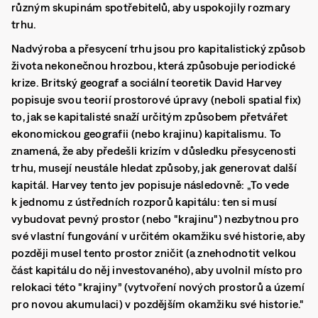
různým skupinám spotřebitelů, aby uspokojily rozmary
trhu.
Nadvýroba a přesycení trhu jsou pro kapitalistický způsob
života nekonečnou hrozbou, která způsobuje periodické
krize. Britský geograf a sociální teoretik David Harvey
popisuje svou teorií prostorové úpravy (neboli spatial fix)
to, jak se kapitalisté snaží určitým způsobem přetvářet
ekonomickou geografii (nebo krajinu) kapitalismu. To
znamená, že aby předešli krizím v důsledku přesycenosti
trhu, musejí neustále hledat způsoby, jak generovat další
kapitál. Harvey tento jev popisuje následovně: „To vede
k jednomu z ústředních rozporů kapitálu: ten si musí
vybudovat pevný prostor (nebo "krajinu") nezbytnou pro
své vlastní fungování v určitém okamžiku své historie, aby
později musel tento prostor zničit (a znehodnotit velkou
část kapitálu do něj investovaného), aby uvolnil místo pro
relokaci této "krajiny” (vytvoření nových prostorů a území
pro novou akumulaci) v pozdějším okamžiku své historie."