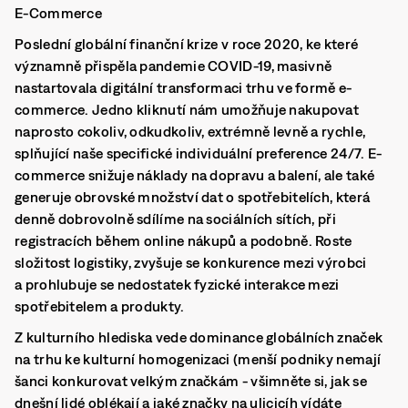
E-Commerce
Poslední globální finanční krize v roce 2020, ke které
významně přispěla pandemie COVID-19, masivně
nastartovala digitální transformaci trhu ve formě e-
commerce. Jedno kliknutí nám umožňuje nakupovat
naprosto cokoliv, odkudkoliv, extrémně levně a rychle,
splňující naše specifické individuální preference 24/7. E-
commerce snižuje náklady na dopravu a balení, ale také
generuje obrovské množství dat o spotřebitelích, která
denně dobrovolně sdílíme na sociálních sítích, při
registracích během online nákupů a podobně. Roste
složitost logistiky, zvyšuje se konkurence mezi výrobci
a prohlubuje se nedostatek fyzické interakce mezi
spotřebitelem a produkty.
Z kulturního hlediska vede dominance globálních značek
na trhu ke kulturní homogenizaci (menší podniky nemají
šanci konkurovat velkým značkám - všimněte si, jak se
dnešní lidé oblékají a jaké značky na ulicicíh vídáte