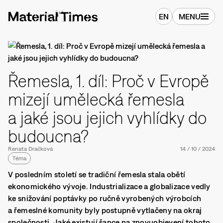
EN
MENU
Řemesla, 1. díl: Proč v Evropě
mizejí umělecká řemesla
a jaké jsou jejich vyhlídky do
budoucna?
Renata Dračková
14
/
10
/
2024
Téma
V posledním století se tradiční řemesla stala obětí
ekonomického vývoje. Industrializace a globalizace vedly
ke snižování poptávky po ručně vyrobených výrobcích
a řemeslné komunity byly postupně vytlačeny na okraj
společnosti. Jaké existují šance na znovuobjevení tohoto