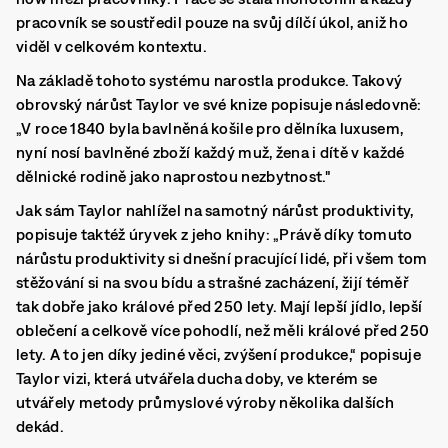
pracovník se soustředil pouze na svůj dílčí úkol, aniž ho
viděl v celkovém kontextu.
Na základě tohoto systému narostla produkce. Takový
obrovský nárůst Taylor ve své knize popisuje následovně:
„V roce 1840 byla bavlněná košile pro dělníka luxusem,
nyní nosí bavlněné zboží každý muž, žena i dítě v každé
dělnické rodině jako naprostou nezbytnost."
Jak sám Taylor nahlížel na samotný nárůst produktivity,
popisuje taktéž úryvek z jeho knihy: „Právě díky tomuto
nárůstu produktivity si dnešní pracující lidé, při všem tom
stěžování si na svou bídu a strašné zacházení, žijí téměř
tak dobře jako králové před 250 lety. Mají lepší jídlo, lepší
oblečení a celkově více pohodlí, než měli králové před 250
lety. A to jen díky jediné věci, zvýšení produkce,“ popisuje
Taylor vizi, která utvářela ducha doby, ve kterém se
utvářely metody průmyslové výroby několika dalších
dekád.