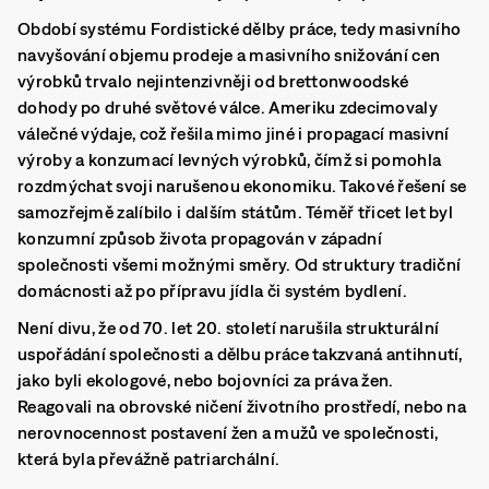
Období systému Fordistické dělby práce, tedy masivního
navyšování objemu prodeje a masivního snižování cen
výrobků trvalo nejintenzivněji od brettonwoodské
dohody po druhé světové válce. Ameriku zdecimovaly
válečné výdaje, což řešila mimo jiné i propagací masivní
výroby a konzumací levných výrobků, čímž si pomohla
rozdmýchat svoji narušenou ekonomiku. Takové řešení se
samozřejmě zalíbilo i dalším státům. Téměř třicet let byl
konzumní způsob života propagován v západní
společnosti všemi možnými směry. Od struktury tradiční
domácnosti až po přípravu jídla či systém bydlení.
Není divu, že od 70. let 20. století narušila strukturální
uspořádání společnosti a dělbu práce takzvaná antihnutí,
jako byli ekologové, nebo bojovníci za práva žen.
Reagovali na obrovské ničení životního prostředí, nebo na
nerovnocennost postavení žen a mužů ve společnosti,
která byla převážně patriarchální.