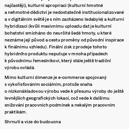
najčastěji), kulturní apropriaci (kulturní hmotné
a nehmotné dědictví je nedostatečně institucionalizované
a v digitálním světě je s ním zacházeno ledabyle) a kulturní
hybridizaci (kvůli masivnímu uploadu dat je kulturní
bohatství smícháno do neurčité šedé hmoty, u které
neznáme její původ a cestu proměny od původní inspirace
k finálnímu vzhledu). Finální zisk z prodeje tohoto
hybridního produktu neputuje v mnoha případech
k původnímu řemeslníkovi, který stále ještě tradiční
výrobu ovládá.
Mimo kulturní dimenze je e-commerce spojovaný
s vykořisťováním sociálním, protože snaha
o nízkonákladovou výrobu vede k přesunu výroby do ještě
levnějších geografických lokací, což vede k dalšímu
snižování pracovních podmínek a nekalým pracovním
praktikám.
Shrnutí a vize do budoucna