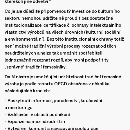
kterékoli jiné odvětví.”
Co je ale důležité připomenout? Investice do kulturního
sektoru nemohou udržitelně proudit bez dostatečné
institucionalizace, certifikace či ochrany intelektuálního
vlastnictví výrobců na všech úrovních (kulturní, sociální
a environmentální). Bez této institucionální ochrany totiž
není možné tradiční výrobní procesy rozeznat od těch
neudržitelných a nelze tak umožnit spotřebiteli
jednoznačně rozeznat rozdíl, aby mohl podpořit ty
„správné” tradiční řemeslníky.
Další nástroje umožňující udržitelnost tradiční řemeslné
výroby je podle reportu OECD obsažena v několika
následujících krocích:
- Poskytnutí informací, poradenství, koučování
a mentoringu
- Vzdělávání v oblasti podnikání
- Expanze na mezinárodní trh
- Vytváření komunit a navazování spolupráce