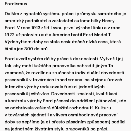
Fordismus
Dalším z hybatelů systému práce i průmyslu samotného je
americký podnikatel a zakladatel automobilky Henry
Ford. V roce 1913 zřídil svou první výrobní linku a v roce
1922 už polovinu aut v Americe tvořil Ford Model T.
Výdobytkem doby se stala neskutečně nízká cena, která
činila jen 300 dolarů.
Ford uvedl systém dělby práce k dokonalosti. Vytvořil jej
tak, aby mohl každého pracovníka nahradit jiným.To
znamená, že rozdílnou zručnost a individuální dovednosti
pracovníků v továrnách ihned srovnal na stejnou úroveň.
Intenzita výroby redukovala funkci jednotlivých
pracovníků ještě více. Dovednosti, znalosti, kvalifikaci
a kontrolu výroby Ford přenesl do oddělení plánování, kde
se odehrávala veškerá důležitá rozhodnutí. Kulturu
v továrnách sjednotil a vlivem osmihodinové pracovní
doby se nepřímo (ale i přesto zásadním způsobem) podílel
na jednotném životním stylu pracovníků po práci.