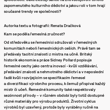
zapomenutého kulturního dědictví a jakou roli v tom hrají
současné trendy ve společnosti?
Autorka textu a fotografií: Renata Dračková
Kam se poděla řemeslná zručnost?
Od středověku se řemeslníci sdružovali v řemeslných
komunitách neboli řemeslnických ceších. Právě tam se
předávaly tacitní znalosti z mistra na učně. Britský
historik ekonomie a práce Sidney Pollard popisuje
řemeslné cechy jako centra inovací - kvůli vzdělávání,
předávání znalostí a nehmotného dědictví a v neposlední
řadě kvůli rozvíjejícím se specifikacím řemesel
a diverzifikaci výrobního procesu, k čemuž přispíval každý
mistr či učeň. Řemeslné komunity také respektovaly
sezónnost přírody – v různém období byly totiž dostupné
různé materiály pro výrobu produktů. Životní cyklus
výrobků byl uzavřený, protože byly vyráběny ručně na