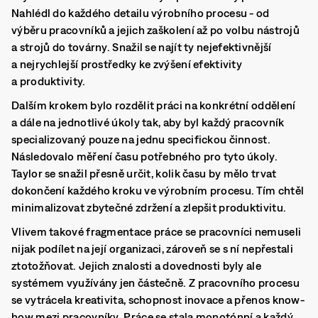
Nahlédl do každého detailu výrobního procesu - od
výběru pracovníků a jejich zaškolení až po volbu nástrojů
a strojů do továrny. Snažil se najít ty nejefektivnější
a nejrychlejší prostředky ke zvýšení efektivity
a produktivity.
Dalším krokem bylo rozdělit práci na konkrétní oddělení
a dále na jednotlivé úkoly tak, aby byl každý pracovník
specializovaný pouze na jednu specifickou činnost.
Následovalo měření času potřebného pro tyto úkoly.
Taylor se snažil přesně určit, kolik času by mělo trvat
dokončení každého kroku ve výrobním procesu. Tím chtěl
minimalizovat zbytečné zdržení a zlepšit produktivitu.
Vlivem takové fragmentace práce se pracovníci nemuseli
nijak podílet na její organizaci, zároveň se s ní nepřestali
ztotožňovat. Jejich znalosti a dovednosti byly ale
systémem využívány jen částečně. Z pracovního procesu
se vytrácela kreativita, schopnost inovace a přenos know-
how mezi pracovníky. Práce se stala monotónní a každý