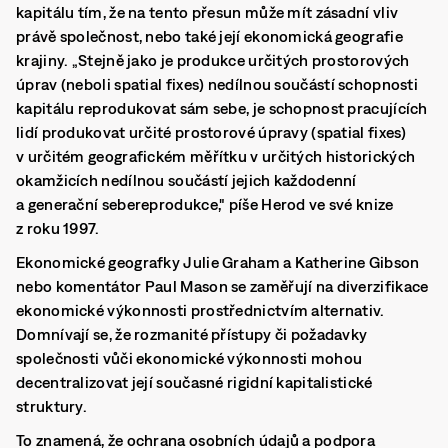
kapitálu tím, že na tento přesun může mít zásadní vliv
právě společnost, nebo také její ekonomická geografie
krajiny. „Stejně jako je produkce určitých prostorových
úprav (neboli spatial fixes) nedílnou součástí schopnosti
kapitálu reprodukovat sám sebe, je schopnost pracujících
lidí produkovat určité prostorové úpravy (spatial fixes)
v určitém geografickém měřítku v určitých historických
okamžicích nedílnou součástí jejich každodenní
a generační sebereprodukce," píše Herod ve své knize
z roku 1997.
Ekonomické geografky Julie Graham a Katherine Gibson
nebo komentátor Paul Mason se zaměřují na diverzifikace
ekonomické výkonnosti prostřednictvím alternativ.
Domnívají se, že rozmanité přístupy či požadavky
společnosti vůči ekonomické výkonnosti mohou
decentralizovat její současné rigidní kapitalistické
struktury.
To znamená, že ochrana osobních údajů a podpora