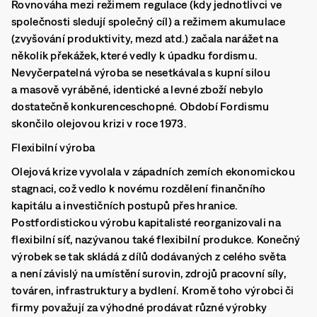
Rovnováha mezi režimem regulace (kdy jednotlivci ve
společnosti sledují společný cíl) a režimem akumulace
(zvyšování produktivity, mezd atd.) začala narážet na
několik překážek, které vedly k úpadku fordismu.
Nevyčerpatelná výroba se nesetkávala s kupní silou
a masově vyráběné, identické a levné zboží nebylo
dostatečně konkurenceschopné. Období Fordismu
skončilo olejovou krizi v roce 1973.
Flexibilní výroba
Olejová krize vyvolala v západních zemích ekonomickou
stagnaci, což vedlo k novému rozdělení finančního
kapitálu a investičních postupů přes hranice.
Postfordistickou výrobu kapitalisté reorganizovali na
flexibilní síť, nazývanou také flexibilní produkce. Konečný
výrobek se tak skládá z dílů dodávaných z celého světa
a není závislý na umístění surovin, zdrojů pracovní síly,
továren, infrastruktury a bydlení. Kromě toho výrobci či
firmy považují za výhodné prodávat různé výrobky