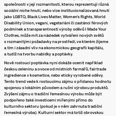
společnosti v její rozmanitosti, kterou reprezentují různá
sociální niche hnutí, nebo více institucionalizovaná hnutí
jako LGBTQ, Black Lives Matter, Women's Rights, World
Disability Union, vegani, vegetariáni či zastánci férových
podmínek a transparentnosti výroby oděvů I Made Your
Clothes, může mít za následek vytváření nových světů
s rozmanitými požadavky na prostředí, ve kterém žijeme
a tím i zásadní vliv na ekonomickou geografii kapitálu,
a tudíž na tvorbu nabídky a poptávky.
Nově rostoucí poptávka nyní dokáže ocenit například
českou zeleninu a ovoce od místních farmářů, fairtrade
ingredience v kosmetice, nebo eticky vyrobené oděvy.
Tento trend vede k rostoucímu zájmu o přidanou hodnotu
spojenou s lokálním původem a ruční výrobou produktů.
Zvýšení zájmu o tradiční řemeslnou výrobu může být
podpořeno také investicemi mířenými přímo do
kulturního sektoru (pokud je v něm zahrnuta tradiční
řemeslná výroba). Kulturní sektor má totiž obrovskou