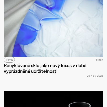
Téma
5 min
Recyklované sklo jako nový luxus v době
vyprázdněné udržitelnosti
29
/
6
/
2026