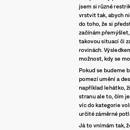
jsem si různé restr
vrstvit tak, abych n
do toho, že si před
začínám přemýšlet, 
takovou situací či 
rovinách. Výsledkem
možnost, kdy se moh
Pokud se budeme bav
pomezí umění a desi
například lehátko, 
stranu ale to, čím 
víc do kategorie vo
určité záměrné pot
Já to vnímám tak, ž