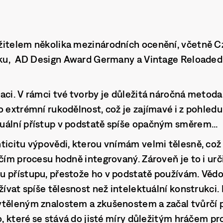
žitelem několika mezinárodních ocenění, včetně 
roku, AD Design Award Germany a Vintage Reloaded
aci. V rámci tvé tvorby je důležitá náročná metoda,
o extrémní rukodělnost, což je zajímavé i z pohledu
uální přístup v podstatě spíše opačným směrem...
ticitu výpovědi, kterou vnímám velmi tělesně, což
rčím procesu hodně integrovaný. Zároveň je to i ur
u přístupu, přestože ho v podstatě používám. Věd
žívat spíše tělesnost než intelektuální konstrukci.
těleným znalostem a zkušenostem a začal tvůrčí p
lo, které se stává do jisté míry důležitým hráčem p