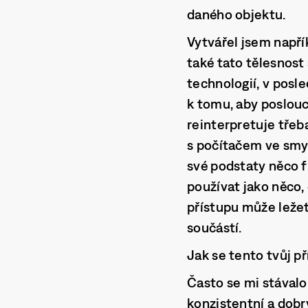
daného objektu.
Vytvářel jsem napří
také tato tělesnost
technologií, v posle
k tomu, aby poslouch
reinterpretuje třeb
s počítačem ve smys
své podstaty něco f
používat jako něco,
přístupu může ležet
součástí.
Jak se tento tvůj p
Často se mi stávalo
konzistentní a dobrý