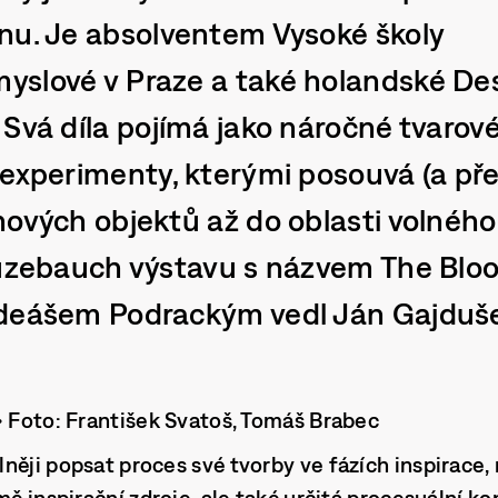
nu. Je absolventem Vysoké školy
yslové v Praze a také holandské D
Svá díla pojímá jako náročné tvarov
 experimenty, kterými posouvá (a pře
nových objektů až do oblasti volného
Kuzebauch výstavu s názvem The Blo
adeášem Podrackým vedl Ján Gajduš
• Foto: František Svatoš, Tomáš Brabec
něji popsat proces své tvorby ve fázích inspirace,
mě inspirační zdroje, ale také určitá procesuální ko