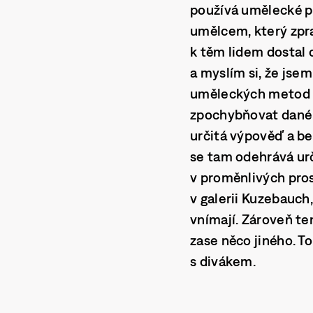
používá umělecké pr
umělcem, který zpra
k těm lidem dostal 
a myslím si, že jsem
uměleckých metod a
zpochybňovat dané 
určitá výpověď a ber
se tam odehrává urč
v proměnlivých pros
v galerii Kuzebauch,
vnímají. Zároveň t
zase něco jiného. T
s divákem.