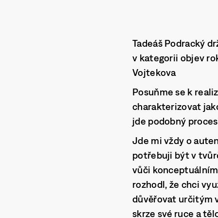
Tadeáš Podracký dr
v kategorii objev 
Vojtekova
Posuňme se k realiz
charakterizovat jak
jde podobný proces
Jde mi vždy o auten
potřebuji být v tvů
vůči konceptuálním
rozhodl, že chci vyu
důvěřovat určitým v
skrze své ruce a tě