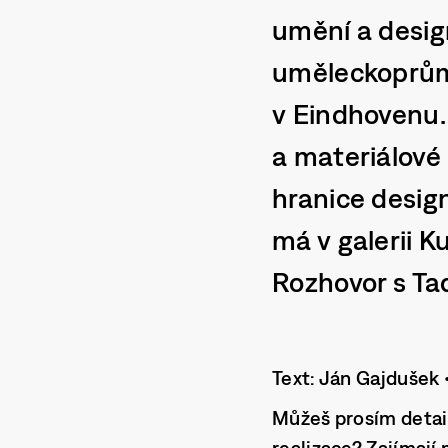
umění a desig
uměleckoprům
v Eindhovenu. 
a materiálové
hranice desig
má v galerii 
Rozhovor s T
Text: Ján Gajdušek 
Můžeš prosím detail
realizace? Zajímají 