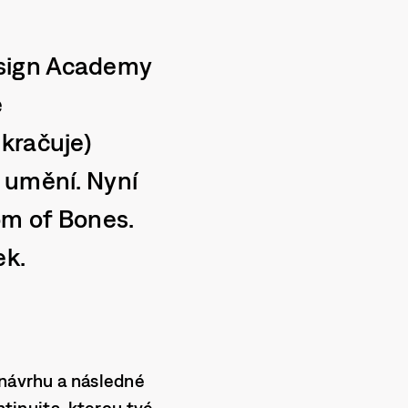
esign Academy
é
kračuje)
 umění. Nyní
om of Bones.
ek.
 návrhu a následné
ntinuita, kterou tvé