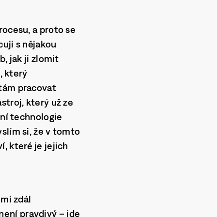
rocesu, a proto se
uji s nějakou
, jak ji zlomit
, který
ítám pracovat
troj, který už ze
rní technologie
slím si, že v tomto
 které je jejich
 mi zdál
 není pravdivý – jde