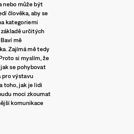
 a nebo může být
dí člověka, aby se
ěma kategoriemi
a základě určitých
 Baví mě
ka. Zajímá mě tedy
Proto si myslím, že
, jak se pohybovat
a pro výstavu
toho, jak je lidi
 budu moci zkoumat
mnější komunikace