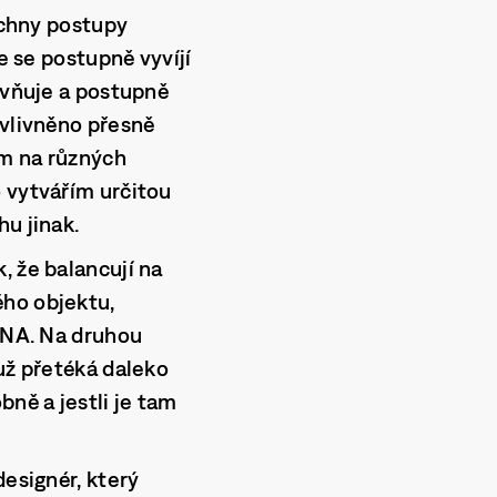
šechny postupy
e se postupně vyvíjí
livňuje a postupně
ovlivněno přesně
ám na různých
o vytvářím určitou
hu jinak.
, že balancují na
ého objektu,
 DNA. Na druhou
 už přetéká daleko
bně a jestli je tam
designér, který