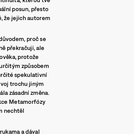
uální posun, přesto
é, že jejich autorem
i důvodem, proč se
ě překračuji, ale
lověka, protože
hu určitým způsobem
rčité spekulativní
ývoj trochu jiným
ála zásadní změna.
ekce Metamorfózy
em nechtěl
 rukama a dával