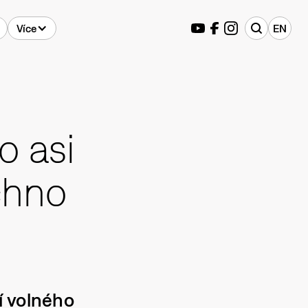
Více
EN
o asi
chno
í volného