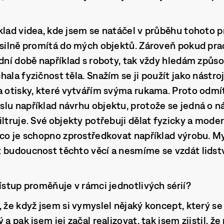
klad videa, kde jsem se natáčel v průběhu tohoto p
 silně promítá do mých objektů. Zároveň pokud prac
dní době například s roboty, tak vždy hledám způsob
ala fyzičnost těla. Snažím se ji použít jako nástroj
a otisky, které vytvářím svýma rukama. Proto odm
lu například návrhu objektu, protože se jedná o nás
iltruje. Své objekty potřebuji dělat fyzicky a mode
 co je schopno zprostředkovat například výrobu. My
 budoucnost těchto věcí a nesmíme se vzdát lidství,
řístup proměňuje v rámci jednotlivých sérií?
, že když jsem si vymyslel nějaký koncept, který se
 a pak jsem jej začal realizovat, tak jsem zjistil, že