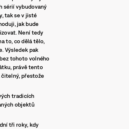
h sérií vybudovaný
 tak se v jisté
oduji, jak bude
izovat. Není tedy
to, co dělá tělo,
e. Výsledek pak
 bez tohoto volného
átku, právě tento
 čitelný, přestože
vých tradicích
aných objektů
ní tři roky, kdy