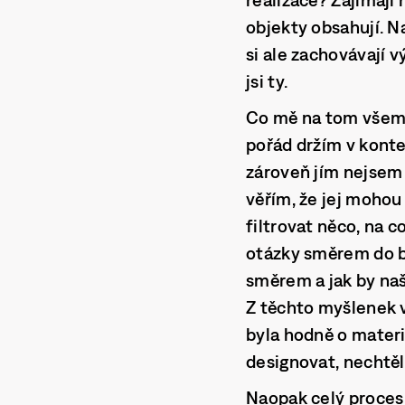
objekty obsahují. N
si ale zachovávají v
jsi ty.
Co mě na tom všem z
pořád držím v kontex
zároveň jím nejsem 
věřím, že jej mohou
filtrovat něco, na c
otázky směrem do bu
směrem a jak by naš
Z těchto myšlenek 
byla hodně o materi
designovat, nechtěl
Naopak celý proces 