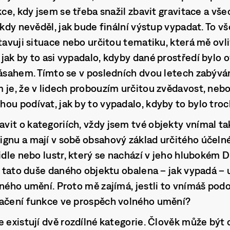
ikce, kdy jsem se třeba snažil zbavit gravitace a v
ikdy nevěděl, jak bude finální výstup vypadat. To vš
stavuji situace nebo určitou tematiku, která mě ov
jak by to asi vypadalo, kdyby dané prostředí bylo 
zásahem. Tímto se v posledních dvou letech zabýv
 je, že v lidech probouzím určitou zvědavost, neb
ou podívat, jak by to vypadalo, kdyby to bylo troc
it o kategoriích, vždy jsem tvé objekty vnímal tak
gnu a mají v sobě obsahový základ určitého účeln
židle nebo lustr, který se nachází v jeho hlubokém
je tato duše daného objektu obalena – jak vypadá –
lného umění. Proto mě zajímá, jestli to vnímáš podo
lačení funkce ve prospěch volného umění?
e existují dvě rozdílné kategorie. Člověk může být 