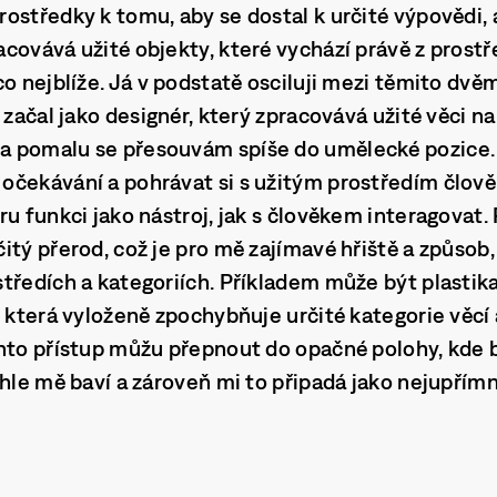
ostředky k tomu, aby se dostal k určité výpovědi,
covává užité objekty, které vychází právě z prostře
co nejblíže. Já v podstatě osciluji mezi těmito dv
 začal jako designér, který zpracovává užité věci n
 pomalu se přesouvám spíše do umělecké pozice.
očekávání a pohrávat si s užitým prostředím člově
u funkci jako nástroj, jak s člověkem interagovat. 
itý přerod, což je pro mě zajímavé hřiště a způsob
tředích a kategoriích. Příkladem může být plastik
 která vyloženě zpochybňuje určité kategorie věcí a 
ento přístup můžu přepnout do opačné polohy, kde
ohle mě baví a zároveň mi to připadá jako nejupří