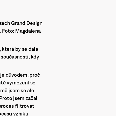
Czech Grand Design
. Foto: Magdalena
 která by se dala
 současnosti, kdy
 je důvodem, proč
čité vymezení se
omě jsem se ale
 Proto jsem začal
roces filtrovat
rocesu vzniku