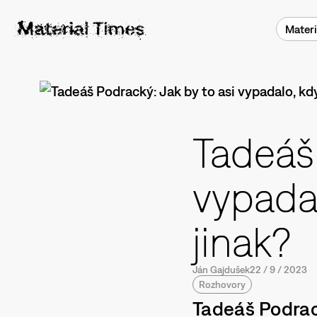
Materi
Tadeáš 
vypada
jinak?
Ján Gajdušek
22
/
9
/
2023
Rozhovory
Tadeáš Podrac