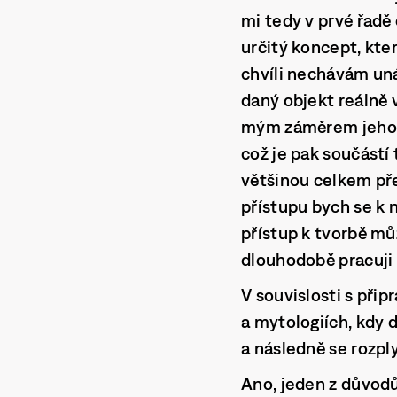
mi tedy v prvé řadě
určitý koncept, kter
chvíli nechávám uná
daný objekt reálně 
mým záměrem jeho fi
což je pak součástí
většinou celkem pře
přístupu bych se k 
přístup k tvorbě mů
dlouhodobě pracuji
V souvislosti s přip
a mytologiích, kdy
a následně se rozp
Ano, jeden z důvodů 