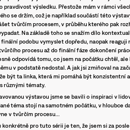
 o pravdivost výsledku. Přestože mám v rámci všec
ého se držím, což je například součástí této výstavy,
šet tvůrčím procesem, v průběhu kterého pak rozh
vypadat. Na základě toho se snažím dílo kontextual
nální podobu vymyslet dopředu, naopak reaguji na 
 tvůrčího procesu až do finální fáze dokončení prác
sně odpovídá tomu, co jsem na počátku chtěl, ale
němu v podstatě nedostal. A jak jsi zmiňoval na zač
že být ta linka, která mi pomáhá být konzistentní a
 s různými tématy.
ravovanou výstavou jsme se bavili o inspiraci v lido
 dané téma stojí na samotném počátku, v hloubce d
lyne v tvůrčím procesu…
konkrétně pro tuto sérii je ten, že jsem si za posled