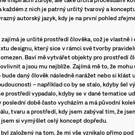
a každém z nich je patrný určitý tvarový a koncept
ýrazný autorský jazyk, kdy je na první pohled zřejm
ajímá je určité prostředí člověka, což je vlastně 
tu designu, který sice v rámci své tvorby pravideln
omezen. Baví mě vytvářet objekty pro prostředí č
 ovlivnit a jsou mu nejblíže. Zajímá mě to, že mo
o bude daný člověk následně narážet nebo si klást u
doucnosti – například co by se stalo, kdyby šel v
e prostředí vypadalo, kdyby se v dané tematice ud
v poslední době často vycházím a má původní kol
álu, tvaru a prostředí, kdy jsem zabýval tím, že js
 jsem si vymýšlet celý koncept dopředu.
byl založený na tom, že mi vše vznikalo přímo pod