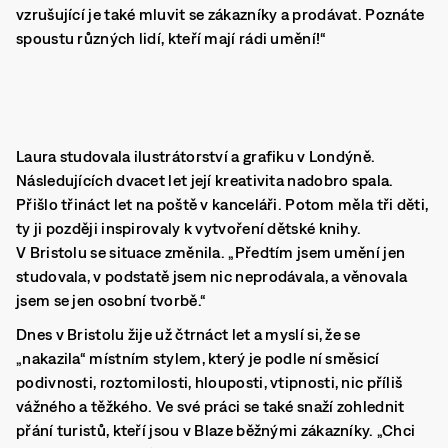
vzrušující je také mluvit se zákazníky a prodávat. Poznáte
spoustu různých lidí, kteří mají rádi umění!“
Laura studovala ilustrátorství a grafiku v Londýně.
Následujících dvacet let její kreativita nadobro spala.
Přišlo třináct let na poště v kanceláři. Potom měla tři děti,
ty ji později inspirovaly k vytvoření dětské knihy.
V Bristolu se situace změnila. „Předtím jsem umění jen
studovala, v podstatě jsem nic neprodávala, a věnovala
jsem se jen osobní tvorbě.“
Dnes v Bristolu žije už čtrnáct let a myslí si, že se
„nakazila“ místním stylem, který je podle ní směsicí
podivnosti, roztomilosti, hlouposti, vtipnosti, nic příliš
vážného a těžkého. Ve své práci se také snaží zohlednit
přání turistů, kteří jsou v Blaze běžnými zákazníky. „Chci