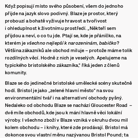
Když popisují místo svého působení, všem do jednoho
přijde na jazyk slovo podivný. Blaze je prostor, který
probouzí a bohatě vyživuje hravost a tvořivost
i ohleduplnost k životnímu prostředí. „Někteří sem
přijdou a neví, o co tu jde. Ptají se, kde je přáníčko, na
kterém je
všechno nejlepší k narozeninám, babičko
?
Většina zákazníků ale obchod miluje – protože máme tolik
rozdílných věcí. Hodně z nich je veselých. Apelujeme na
typického bristolského zákazníka,“ říká jeden z členů
komunity.
Blaze se do jedinečné bristolské umělecké scény skutečně
hodí. Bristol je jako „zelené hlavní město“ na svou
environmentální tvář i na alternativní obchody pyšný.
Nedaleko od obchodu Blaze se nachází Gloucester Road –
dvě míle obchodů, kde jsou k mání hlavně věci lokální
výroby. I všechno zboží v Blaze vzniká v okruhu dvou mil
kolem obchodu – i knihy, které zde prodávají. Bristol má
dokonce svou vlastní měnu nazývanou Bristol Pound; ta