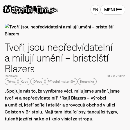
EN
MENU
Tvoří, jsou nepředvídatelní
a milují umění – bristolští
Blazers
Redakce
31
/
3
/
2016
Téma
Kovy
Dřevo
Přírodní materiály
Keramika
„Spojuje nás to, že vyrábíme věci, milujeme umění, jsme
tvořiví a nepředvídatelní!“ říkají Blazers – výrobci
a umělci, kteří sdílejí ateliér a provozují obchod v ulici
Colston v Bristolu. Mají tam létající psy, tancující tygry,
tuleně jezdící na kole i kolo visící ze stropu.