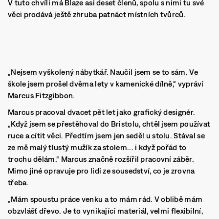
V tuto chvíli má Blaze asi deset členů, spolu s nimi tu své
věci prodává ještě zhruba patnáct místních tvůrců.
„Nejsem vyškolený nábytkář. Naučil jsem se to sám. Ve
škole jsem prošel dvěma lety v kamenické dílně,“ vypráví
Marcus Fitzgibbon.
Marcus pracoval dvacet pět let jako grafický designér.
„Když jsem se přestěhoval do Bristolu, chtěl jsem používat
ruce a cítit věci. Předtím jsem jen seděl u stolu. Stával se
ze mě malý tlustý mužík za stolem... i když pořád to
trochu dělám.“ Marcus značně rozšířil pracovní záběr.
Mimo jiné opravuje pro lidi ze sousedství, co je zrovna
třeba.
„Mám spoustu práce venku a to mám rád. V oblibě mám
obzvlášť dřevo. Je to vynikající materiál, velmi flexibilní,