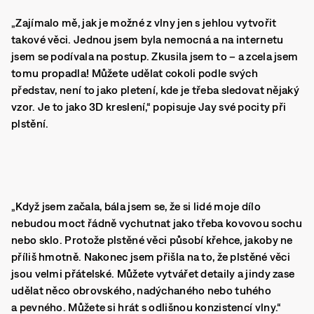
„Zajímalo mě, jak je možné z vlny jen s jehlou vytvořit
takové věci. Jednou jsem byla nemocná a na internetu
jsem se podívala na postup. Zkusila jsem to – a zcela jsem
tomu propadla! Můžete udělat cokoli podle svých
představ, není to jako pletení, kde je třeba sledovat nějaký
vzor. Je to jako 3D kreslení,“ popisuje Jay své pocity při
plstění.
„Když jsem začala, bála jsem se, že si lidé moje dílo
nebudou moct řádně vychutnat jako třeba kovovou sochu
nebo sklo. Protože plstěné věci působí křehce, jakoby ne
příliš hmotně. Nakonec jsem přišla na to, že plstěné věci
jsou velmi přátelské. Můžete vytvářet detaily a jindy zase
udělat něco obrovského, nadýchaného nebo tuhého
a pevného. Můžete si hrát s odlišnou konzistencí vlny.“