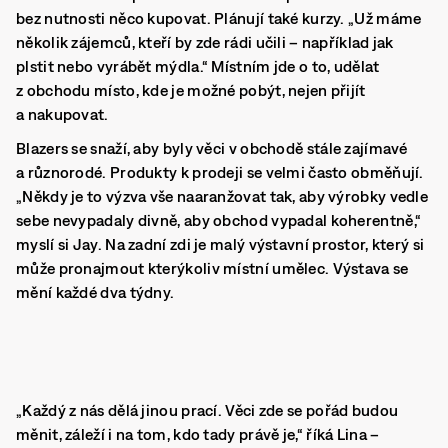
bez nutnosti něco kupovat. Plánují také kurzy. „Už máme
několik zájemců, kteří by zde rádi učili – například jak
plstit nebo vyrábět mýdla.“ Místním jde o to, udělat
z obchodu místo, kde je možné pobýt, nejen přijít
a nakupovat.
Blazers se snaží, aby byly věci v obchodě stále zajímavé
a různorodé. Produkty k prodeji se velmi často obměňují.
„Někdy je to výzva vše naaranžovat tak, aby výrobky vedle
sebe nevypadaly divně, aby obchod vypadal koherentně,“
myslí si Jay. Na zadní zdi je malý výstavní prostor, který si
může pronajmout kterýkoliv místní umělec. Výstava se
mění každé dva týdny.
„Každý z nás dělá jinou prací. Věci zde se pořád budou
měnit, záleží i na tom, kdo tady právě je,“ říká Lina –