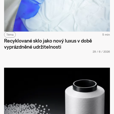
Téma
5 min
Recyklované sklo jako nový luxus v době
vyprázdněné udržitelnosti
29
/
6
/
2026