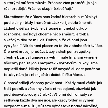
s kterými můžete mluvit. Práce se více proměňuje a je
různorodější. Práci ve skupině zbožňuji.“
Skutečnost, že v Blaze není žádná hierarchie, může být
podle Liny někdy i náročné: „Jakkoli je dobré nemít
žádného šéfa, někdy je užitečné mít někoho, kdo
rozhodne. Teď když chceme něco změnit, je třeba
s každým dlouze mluvit. Dobré je, že všichni jsou
vyslyšeni.“ Nikdo není placen za to, že v obchodě tráví čas.
Členové musejí prodávat, aby získali peníze zpátky.
„Tenhle byznys funguje na velmi malé finanční výměně.
Všechny peníze jdou nazpátek k výrobcům. Nikdy jsme
neplatili daně. Nikdy jsme totiž nevydělali dost peněz na
to, aby nám je z nich ještě odečetli,“ říká Marcus.
Členové sdílejí všechny povinnosti. Každý musí vědět, jak
řídit podnik a všechny věci s ním spojené, obzvlášť jak
podněcovat prodej výrobků. Všichni dohromady se
setkávají každé dva měsíce, ale každý týden si vymění
bezpočet e-mailů. „Může to být časově hodně náročné,