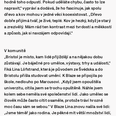
hodně toho odpustí. Pokud uděláte chybu, často to lze
napravit,“ vypráví a dodává, že ho fascinuje, jak spolu
dřevo a kov mohou v jedné věci kooexistovat. „Dřevo
dobře přijímá tvář, je živé, teplé. Kov je hezký, když je starý
a zrezivělý. Mám rád ten kontrast mezi tvrdostí a měkkostí
a způsob, jak si navzájem odpovídají.“
V komunitě
„Bristol je místo, kam lidé přijíždějí a na nějakou dobu
zůstávají. Je báječné pro umělce, výstavy, trhy a události,“
říká Lina Löfstrand, která je původem ze Švédska a do
Bristolu přišla studovat umění. K Blaze se připojila po
škole, nedlouho po Marcusovi. „Když jsem opouštěla
univerzitu, cítila jsem se trochu opuštěně. Náhle jsem
kolem sebe neměla své společenství lidí. Jako umělec se
člověk může často cítit osaměle, protože tráví hrozně
moc času sám se sebou.“ V Blaze Lina znovu našla své lidi:
„Jsme téměř jako rodina. Je pěkné mít větší množství lidí,