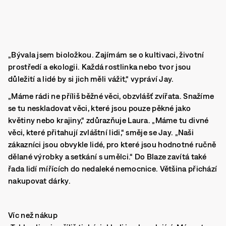
„Bývala jsem bioložkou. Zajímám se o kultivaci, životní
prostředí a ekologii. Každá rostlinka nebo tvor jsou
důležití a lidé by si jich měli vážit,“ vypráví Jay.
„Máme rádi ne příliš běžné věci, obzvlášť zvířata. Snažíme
se tu neskladovat věci, které jsou pouze pěkné jako
květiny nebo krajiny,“ zdůrazňuje Laura. „Máme tu divné
věci, které přitahují zvláštní lidi,“ směje se Jay. „Naši
zákazníci jsou obvykle lidé, pro které jsou hodnotné ručně
dělané výrobky a setkání s umělci.“ Do Blaze zavítá také
řada lidí mířících do nedaleké nemocnice. Většina přichází
nakupovat dárky.
Víc než nákup