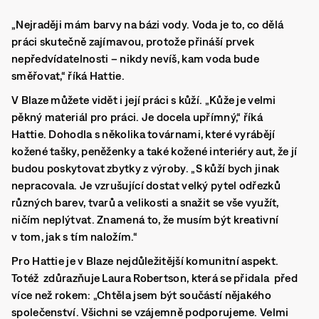
„Nejraději mám barvy na bázi vody. Voda je to, co dělá
práci skutečně zajímavou, protože přináší prvek
nepředvídatelnosti – nikdy nevíš, kam voda bude
směřovat,“ říká Hattie.
V Blaze můžete vidět i její práci s kůží. „Kůže je velmi
pěkný materiál pro práci. Je docela upřímný,“ říká
Hattie. Dohodla s několika továrnami, které vyrábějí
kožené tašky, peněženky a také kožené interiéry aut, že jí
budou poskytovat zbytky z výroby. „S kůží bych jinak
nepracovala. Je vzrušující dostat velký pytel odřezků
různých barev, tvarů a velikosti a snažit se vše využít,
ničím neplýtvat. Znamená to, že musím být kreativní
v tom, jak s tím naložím.“
Pro Hattie je v Blaze nejdůležitější komunitní aspekt.
Totéž zdůrazňuje Laura Robertson, která se přidala před
více než rokem: „Chtěla jsem být součástí nějakého
společenství. Všichni se vzájemně podporujeme. Velmi