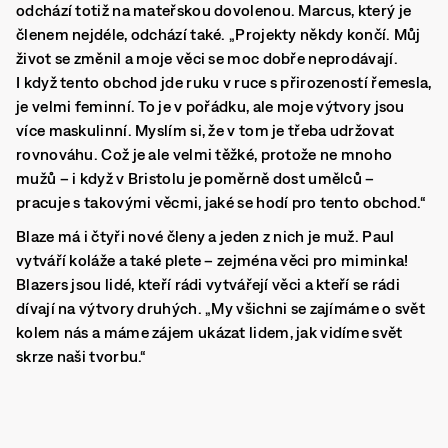
odchází totiž na mateřskou dovolenou. Marcus, který je
členem nejdéle, odchází také. „Projekty někdy končí. Můj
život se změnil a moje věci se moc dobře neprodávají.
I když tento obchod jde ruku v ruce s přirozeností řemesla,
je velmi feminní. To je v pořádku, ale moje výtvory jsou
více maskulinní. Myslím si, že v tom je třeba udržovat
rovnováhu. Což je ale velmi těžké, protože ne mnoho
mužů – i když v Bristolu je poměrně dost umělců –
pracuje s takovými věcmi, jaké se hodí pro tento obchod.“
Blaze má i čtyři nové členy a jeden z nich je muž. Paul
vytváří koláže a také plete – zejména věci pro miminka!
Blazers jsou lidé, kteří rádi vytvářejí věci a kteří se rádi
dívají na výtvory druhých. „My všichni se zajímáme o svět
kolem nás a máme zájem ukázat lidem, jak vidíme svět
skrze naši tvorbu.“