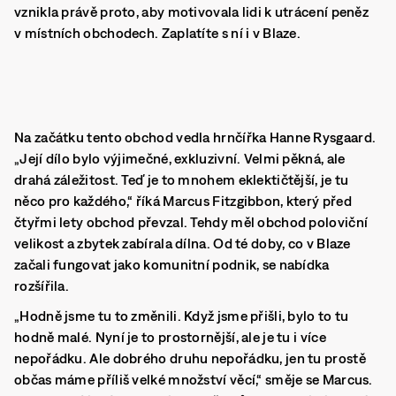
vznikla právě proto, aby motivovala lidi k utrácení peněz
v místních obchodech. Zaplatíte s ní i v Blaze.
Na začátku tento obchod vedla hrnčířka Hanne Rysgaard.
„Její dílo bylo výjimečné, exkluzivní. Velmi pěkná, ale
drahá záležitost. Teď je to mnohem eklektičtější, je tu
něco pro každého,“ říká Marcus Fitzgibbon, který před
čtyřmi lety obchod převzal. Tehdy měl obchod poloviční
velikost a zbytek zabírala dílna. Od té doby, co v Blaze
začali fungovat jako komunitní podnik, se nabídka
rozšířila.
„Hodně jsme tu to změnili. Když jsme přišli, bylo to tu
hodně malé. Nyní je to prostornější, ale je tu i více
nepořádku. Ale dobrého druhu nepořádku, jen tu prostě
občas máme příliš velké množství věcí,“ směje se Marcus.