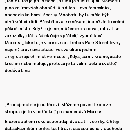
„Tahle ulice je příliš tichá, jakkoli je okouzlující. Máme tu
plno zajímavých obchůdků a dílen – dva řemeslníci,
obchod s knihami, šperky. V sobotu by tu mělo být
čtyřikrát víc lidí. Přestěhovat se někam jinam? Je to velmi
pěkné místo. Když tu jsme, můžeme pracovat, mluvit se
zákazníky, dát si šálek čaje s přáteli,“ vypočítavá
Marcus. „Také tu je v porovnání třeba s Park Street levný
nájem,“ srovnává situaci ve své ulici s jedním
z nejrušnějších míst ve městě. „Když jsem v krámě, často
kreslím nebo maluju, protože je tu velmi pěkné světlo,“
dodává Lina.
„Pronajímatelé jsou féroví. Můžeme pověsit kolo ze
stropu a je to v pořádku,“ poznamenává Marcus.
Blazers během roku uspořádají dva až tři večírky. Chtějí
dát zákazníkům příležitost trávit čas společně v obchodě