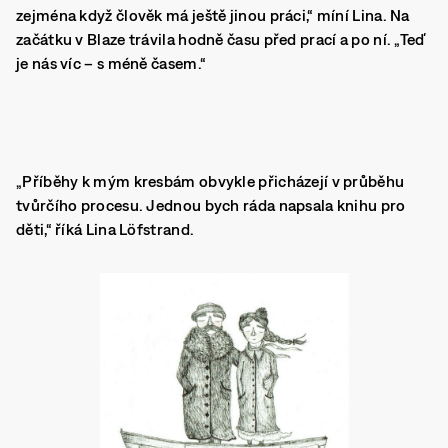
zejména když člověk má ještě jinou práci,“ míní Lina. Na
začátku v Blaze trávila hodně času před prací a po ní. „Teď
je nás víc – s méně časem.“
„Příběhy k mým kresbám obvykle přicházejí v průběhu
tvůrčího procesu. Jednou bych ráda napsala knihu pro
děti,“ říká Lina Löfstrand.