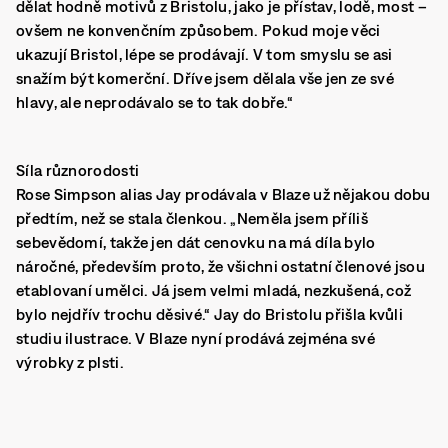
dělat hodně motivů z Bristolu, jako je přístav, lodě, most –
ovšem ne konvenčním způsobem. Pokud moje věci
ukazují Bristol, lépe se prodávají. V tom smyslu se asi
snažím být komerční. Dříve jsem dělala vše jen ze své
hlavy, ale neprodávalo se to tak dobře.“
Síla různorodosti
Rose Simpson alias Jay prodávala v Blaze už nějakou dobu
předtím, než se stala členkou. „Neměla jsem příliš
sebevědomí, takže jen dát cenovku na má díla bylo
náročné, především proto, že všichni ostatní členové jsou
etablovaní umělci. Já jsem velmi mladá, nezkušená, což
bylo nejdřív trochu děsivé.“ Jay do Bristolu přišla kvůli
studiu ilustrace. V Blaze nyní prodává zejména své
výrobky z plsti.