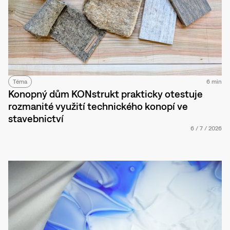
Téma
6 min
Konopný dům KONstrukt prakticky otestuje
rozmanité využití technického konopí ve
stavebnictví
6
/
7
/
2026