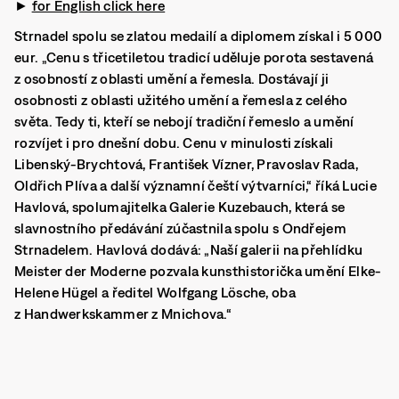
►
for English click here
Strnadel spolu se zlatou medailí a diplomem získal i 5 000
eur. „Cenu s třicetiletou tradicí uděluje porota sestavená
z osobností z oblasti umění a řemesla. Dostávají ji
osobnosti z oblasti užitého umění a řemesla z celého
světa. Tedy ti, kteří se nebojí tradiční řemeslo a umění
rozvíjet i pro dnešní dobu. Cenu v minulosti získali
Libenský-Brychtová, František Vízner, Pravoslav Rada,
Oldřich Plíva a další významní čeští výtvarníci,“ říká Lucie
Havlová, spolumajitelka Galerie Kuzebauch, která se
slavnostního předávání zúčastnila spolu s Ondřejem
Strnadelem. Havlová dodává: „Naší galerii na přehlídku
Meister der Moderne pozvala kunsthistorička umění Elke-
Helene Hügel a ředitel Wolfgang Lösche, oba
z Handwerkskammer z Mnichova.“