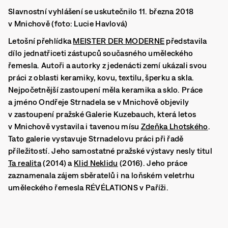
Slavnostní vyhlášení se uskutečnilo 11. března 2018
v Mnichově (foto: Lucie Havlová)
Letošní přehlídka
MEISTER DER MODERNE
představila
dílo jednatřiceti zástupců současného uměleckého
řemesla. Autoři a autorky z jedenácti zemí ukázali svou
práci z oblasti keramiky, kovu, textilu, šperku a skla.
Nejpočetnější zastoupení měla keramika a sklo. Práce
a jméno Ondřeje Strnadela se v Mnichově objevily
v zastoupení pražské Galerie Kuzebauch, která letos
v Mnichově vystavila i tavenou mísu
Zdeňka Lhotského
.
Tato galerie vystavuje Strnadelovu práci při řadě
příležitostí. Jeho samostatné pražské výstavy nesly titul
Ta realita
(2014) a
Klid Neklidu
(2016). Jeho práce
zaznamenala zájem sběratelů i na loňském veletrhu
uměleckého řemesla RÉVÉLATIONS v Paříži.