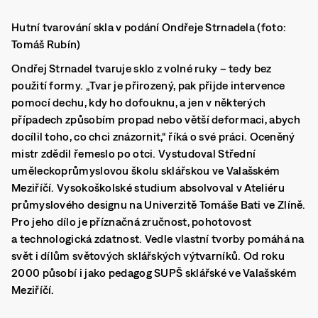
Hutní tvarování skla v podání Ondřeje Strnadela (foto:
Tomáš Rubín)
Ondřej Strnadel tvaruje sklo z volné ruky – tedy bez
použití formy. „Tvar je přirozený, pak přijde intervence
pomocí dechu, kdy ho dofouknu, a jen v některých
případech způsobím propad nebo větší deformaci, abych
docílil toho, co chci znázornit,“ říká o své práci. Oceněný
mistr zdědil řemeslo po otci. Vystudoval Střední
uměleckoprůmyslovou školu sklářskou ve Valašském
Meziříčí. Vysokoškolské studium absolvoval v Ateliéru
průmyslového designu na Univerzitě Tomáše Bati ve Zlíně.
Pro jeho dílo je příznačná zručnost, pohotovost
a technologická zdatnost. Vedle vlastní tvorby pomáhá na
svět i dílům světových sklářských výtvarníků. Od roku
2000 působí i jako pedagog SUPŠ sklářské ve Valašském
Meziříčí.