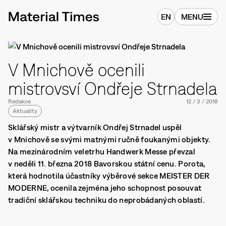
EN
MENU
V Mnichově ocenili
mistrovsví Ondřeje Strnadela
Redakce
12
/
3
/
2018
Aktuality
Sklářský mistr a výtvarník Ondřej Strnadel uspěl
v Mnichově se svými matnými ručně foukanými objekty.
Na mezinárodním veletrhu Handwerk Messe převzal
v neděli 11. března 2018 Bavorskou státní cenu. Porota,
která hodnotila účastníky výběrové sekce MEISTER DER
MODERNE, ocenila zejména jeho schopnost posouvat
tradiční sklářskou techniku do neprobádaných oblastí.