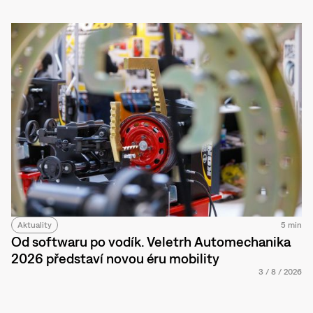
Aktuality
5 min
Od softwaru po vodík. Veletrh Automechanika
2026 představí novou éru mobility
3
/
8
/
2026