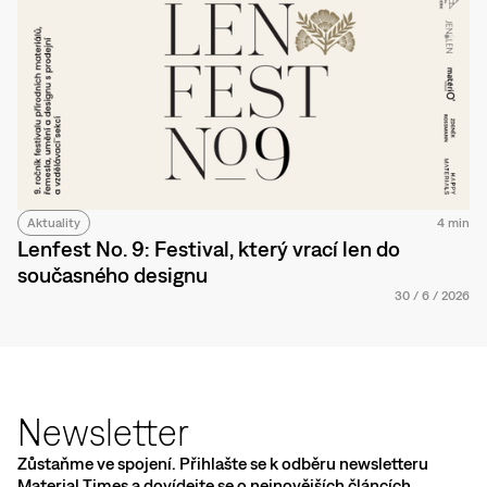
Aktuality
4 min
Lenfest No. 9: Festival, který vrací len do
současného designu
30
/
6
/
2026
Newsletter
Zůstaňme ve spojení. Přihlašte se k odběru newsletteru
Material Times a dovídejte se o nejnovějších článcích,