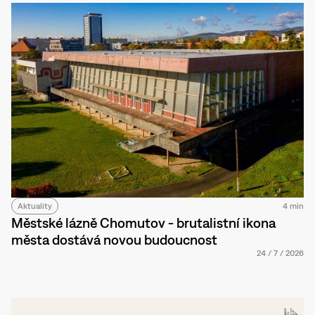
Aktuality
4 min
Městské lázně Chomutov - brutalistní ikona
města dostává novou budoucnost
24
/
7
/
2026