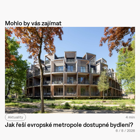
Mohlo by vás zajímat
Aktuality
4 min
Jak řeší evropské metropole dostupné bydlení?
6
/
8
/
2026