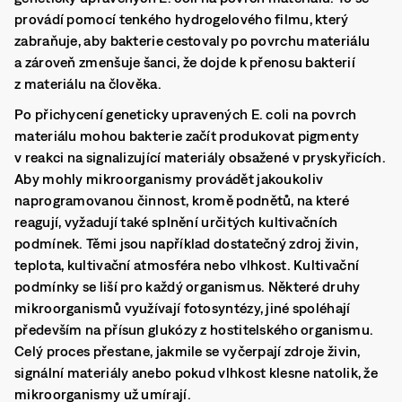
provádí pomocí tenkého hydrogelového filmu, který
zabraňuje, aby bakterie cestovaly po povrchu materiálu
a zároveň zmenšuje šanci, že dojde k přenosu bakterií
z materiálu na člověka.
Po přichycení geneticky upravených E. coli na povrch
materiálu mohou bakterie začít produkovat pigmenty
v reakci na signalizující materiály obsažené v pryskyřicích.
Aby mohly mikroorganismy provádět jakoukoliv
naprogramovanou činnost, kromě podnětů, na které
reagují, vyžadují také splnění určitých kultivačních
podmínek. Těmi jsou například dostatečný zdroj živin,
teplota, kultivační atmosféra nebo vlhkost. Kultivační
podmínky se liší pro každý organismus. Některé druhy
mikroorganismů využívají fotosyntézy, jiné spoléhají
především na přísun glukózy z hostitelského organismu.
Celý proces přestane, jakmile se vyčerpají zdroje živin,
signální materiály anebo pokud vlhkost klesne natolik, že
mikroorganismy už umírají.