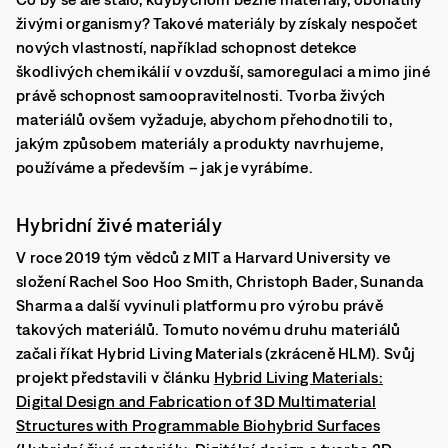
živými organismy?
Takové materiály by získaly nespočet
nových vlastností, například schopnost detekce
škodlivých chemikálií v ovzduší, samoregulaci a mimo jiné
právě schopnost samoopravitelnosti. Tvorba živých
materiálů ovšem vyžaduje, abychom přehodnotili to,
jakým způsobem materiály a produkty navrhujeme,
používáme a především – jak je vyrábíme.
Hybridní živé materiály
V roce 2019 tým vědců z MIT a Harvard University ve
složení
Rachel Soo Hoo Smith, Christoph Bader, Sunanda
Sharma
a další vyvinuli platformu pro výrobu právě
takových materiálů. Tomuto novému druhu materiálů
začali říkat
Hybrid Living Materials (zkráceně HLM).
Svůj
projekt představili v článku
Hybrid Living Materials:
Digital Design and Fabrication of 3D Multimaterial
Structures with Programmable Biohybrid Surfaces