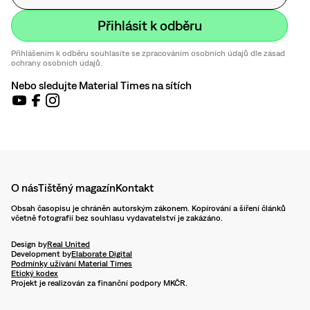
Přihlášením k odběru souhlasíte se zpracováním osobních údajů dle zásad
ochrany osobních údajů.
Nebo sledujte Material Times na sítích
O nás
Tištěný magazín
Kontakt
Obsah časopisu je chráněn autorským zákonem. Kopírování a šíření článků
včetně fotografií bez souhlasu vydavatelství je zakázáno.
Design by
Real United
Development by
Elaborate Digital
Podmínky užívání Material Times
Etický kodex
Projekt je realizován za finanční podpory MKČR.