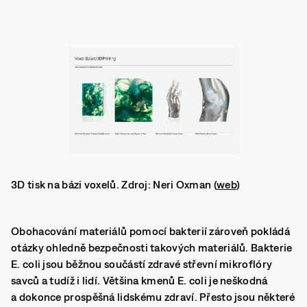
3D tisk na bázi voxelů. Zdroj: Neri Oxman (
web
)
Obohacování materiálů pomocí bakterií zároveň pokládá
otázky ohledně bezpečnosti takových materiálů. Bakterie
E. coli jsou běžnou součástí zdravé střevní mikroflóry
savců a tudíž i lidí. Většina kmenů E. coli je neškodná
a dokonce prospěšná lidskému zdraví. Přesto jsou některé