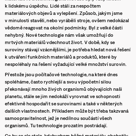
k lidskému úspěchu. Lidé stáli za nespočtem
materiálových objevů a vylepšení. Způsob, jakým jsme
v minulosti stavěli, nebo vyráběli stroje, ovšem nedokázal
vědomě reagovat na okolní podmínky. Byl z velké části
nehybný. Nové technologie nám však umožňují do
mrtvých materiálů vdechnout život. V době, kdy se
suroviny stávají vzácnějšími, je potřeba hledat nová řešení
k utváření funkčních materiálů a produktů, které by
nespoléhaly na řešení vyžadující velké množství surovin.
Přestože jsou počítačové technologie, na které dnes
spoléháme, často rychlejší a svou výpočetní silou
překonávají mnoho živých organismů obývajících naši
planetu, stále se jim nedokáží vyrovnat ve schopnosti
efektivně hospodařit se surovinami a také v některých
dalších vlastnostech. Příkladem může být třeba takzvaná
samoopravitelnost, jež je nedílnou součástí všech
organismů. Tu technologie prozatím postrádají.
Co by se ale stalo, kdybychom běžné materiály, obohatily