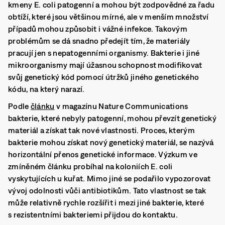
kmeny E. coli patogenní a mohou být zodpovědné za řadu
obtíží, které jsou většinou mírné, ale v menším množství
případů mohou způsobit i vážné infekce. Takovým
problémům se dá snadno předejít tím, že materiály
pracují jen s nepatogenními organismy. Bakterie i jiné
mikroorganismy mají úžasnou schopnost modifikovat
svůj genetický kód pomocí útržků jiného genetického
kódu, na který narazí.
Podle
článku
v magazínu
Nature Communications
bakterie, které nebyly patogenní, mohou převzít genetický
materiál a získat tak nové vlastnosti. Proces, kterým
bakterie mohou získat nový genetický materiál, se nazývá
horizontální přenos genetické informace. Výzkum ve
zmíněném článku probíhal na koloniích E. coli
vyskytujících u kuřat. Mimo jiné se podařilo vypozorovat
vývoj odolnosti vůči antibiotikům. Tato vlastnost se tak
může relativně rychle rozšířit i mezi jiné bakterie, které
s rezistentními bakteriemi přijdou do kontaktu.