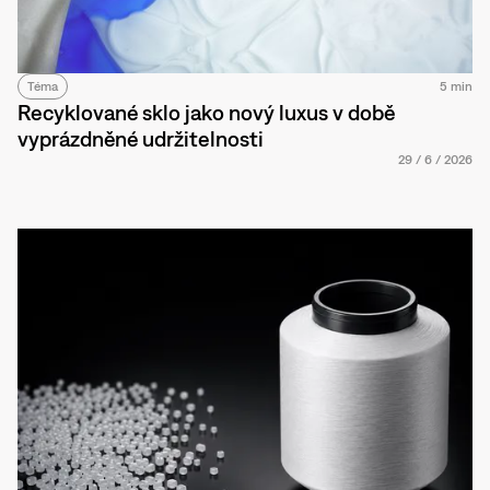
Téma
5 min
Recyklované sklo jako nový luxus v době
vyprázdněné udržitelnosti
29
/
6
/
2026