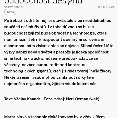
budoucnost designu
Václav Ksandr
6
/
5
/
2021
Téma
Potřeba žít udržitelněji se stává stále více neoddělitelnou
součástí našich životů. I z toho důvodu se blízká
budoucnost zajisté bude obracet na technologie, které
nám umožní šetrně hospodařit s cennými surovinami
a pomohou nám získat z nich co nejvíce. Slibná řešení této
výzvy nabízí nová odvětví a protože je lidská společnost
silně technokratická, můžeme předpokládat, že se
všechny inovace budou rodit pod kontrolou
technologických gigantů, kteří již dnes tvarují naše životy.
Některá řešení však mohou vzniknout i díky těm
nejmenším organismům, žijícím všude kolem nás.
Text: Václav Ksandr • Foto, zdroj: Neri Oxman (
web
)
Materiálové a technologické inovace byly vždy klíčem