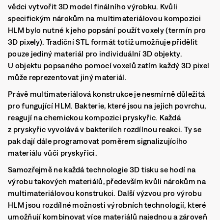
vědci vytvořit 3D model finálního výrobku. Kvůli
specifickým nárokům na multimateriálovou kompozici
HLM bylo nutné k jeho popsání použít
voxely
(termín pro
3D pixely)
. Tradiční
STL
formát totiž umožňuje přidělit
pouze jediný materiál pro individuální 3D objekty.
U objektu popsaného pomocí voxelů zatím každý 3D pixel
může reprezentovat jiný materiál.
Právě multimateriálová konstrukce je nesmírně důležitá
pro fungující HLM. Bakterie, které jsou na jejich povrchu,
reagují na chemickou kompozici pryskyřic. Každá
z pryskyřic vyvolává v bakteriích rozdílnou reakci. Ty se
pak dají dále programovat poměrem signalizujícího
materiálu vůči pryskyřici.
Samozřejmě ne každá technologie 3D tisku se hodí na
výrobu takových materiálů, především kvůli nárokům na
multimateriálovou konstrukci. Další výzvou pro výrobu
HLM jsou rozdílné možnosti výrobních technologií, které
umožňují kombinovat více materiálů najednou a zároveň