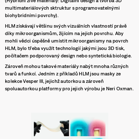
(Hybridní živé materiály: Digitální design a tvorba 3D
multimateriálových sktruktur s programovatelnými
biohybridními povrchy).
HLM získávají většinu svých vizuálních vlastností právě
díky mikroorganismům, žijícím na jejich povrchu. Aby
mohli vědci úspěšně umístit mikroorganismy na povrch
HLM, bylo třeba využít technologií jakými jsou 3D tisk,
počítačem podporovaný design nebo syntetická biologie.
Zároveň mohou takové materiály nabýt mnoha různých
tvarů a funkcí. Jedním z příkladů HLM jsou masky ze
kolekce Vesper III, jejichž autorkou a zároveň
spoluautorkou platformy pro jejich výrobu je
Neri Oxman
.