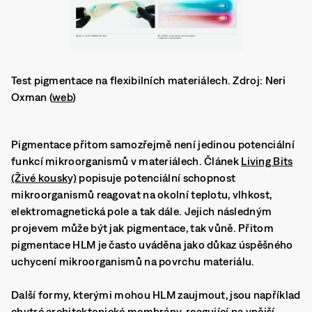
Test pigmentace na flexibilních materiálech. Zdroj: Neri
Oxman (
web
)
Pigmentace přitom samozřejmě není jedinou potenciální
funkcí mikroorganismů v materiálech. Článek
Living Bits
(Živé kousky)
popisuje potenciální schopnost
mikroorganismů reagovat na okolní teplotu, vlhkost,
elektromagnetická pole a tak dále. Jejich následným
projevem může být jak pigmentace, tak vůně. Přitom
pigmentace HLM je často uváděna jako důkaz úspěšného
uchycení mikroorganismů na povrchu materiálu.
Další formy, kterými mohou HLM zaujmout, jsou například
chytré architektonické membrány, reagující na vnější