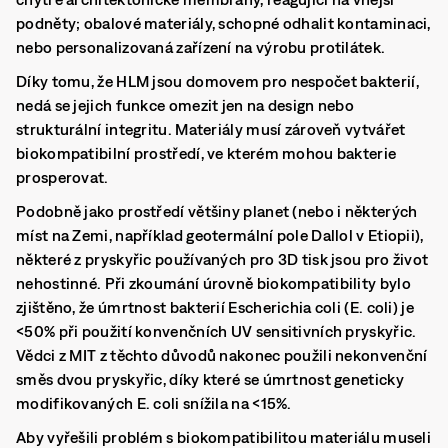
podněty; obalové materiály, schopné odhalit kontaminaci,
nebo personalizovaná zařízení na výrobu protilátek.
Díky tomu, že HLM jsou domovem pro nespočet bakterií,
nedá se jejich funkce omezit jen na design nebo
strukturální integritu. Materiály musí zároveň vytvářet
biokompatibilní prostředí, ve kterém mohou bakterie
prosperovat.
Podobně jako prostředí většiny planet (nebo i některých
míst na Zemi, například geotermální pole Dallol v Etiopii),
některé z pryskyřic používaných pro 3D tisk jsou pro život
nehostinné. Při zkoumání úrovně biokompatibility bylo
zjištěno, že úmrtnost bakterií Escherichia coli (E. coli) je
<50% při použití konvenčních UV sensitivních pryskyřic.
Vědci z MIT z těchto důvodů nakonec použili nekonvenční
směs dvou pryskyřic, díky které se úmrtnost geneticky
modifikovaných E. coli snížila na <15%.
Aby vyřešili problém s biokompatibilitou materiálu museli