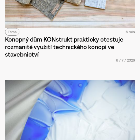
Téma
6 min
Konopný dům KONstrukt prakticky otestuje
rozmanité využití technického konopí ve
stavebnictví
6
/
7
/
2026