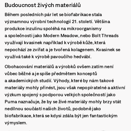
Budoucnost živých materiálů
Během posledních pár let se biofabrikace stala
významnou výrobní technologií 21. století. Většina
produkce inzulinu spoléhá na mikroorganismy
a společnosti jako
Modern Meadow
, nebo
Bolt Threads
využívají kvasinek například k výrobě kůže, která
nepochází ze zvířat a je tvořená kolagenem. Kvasinek se
využívá také k výrobě pavoučího hedvábí.
Obohacování materiálů a výrobků ovšem zatím není
vůbec běžné a je spíše předmětem konceptů
a akademických studií. Výhody, které by nám takové
materiály mohly přinést, jsou však nepopíratelné a aktivní
výzkum spojený s podporou velkých společností jako
Puma
naznačuje, že by se živé materiály mohly brzy stát
nedílnou součástí našich životů, podobně jako
biofabrikace, která se kdysi zdála být jen fantastickým
výmyslem.