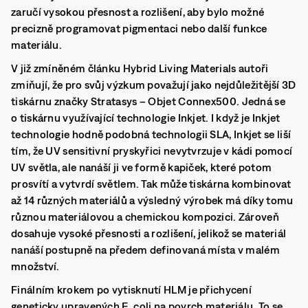
zaručí vysokou přesnost a rozlišení, aby bylo možné
precizně programovat pigmentaci nebo další funkce
materiálu.
V již zmíněném článku
Hybrid Living Materials
autoři
zmiňují, že pro svůj výzkum považují jako nejdůležitější 3D
tiskárnu značky
Stratasys
–
Objet
Connex500
. Jedná se
o tiskárnu využívající technologie Inkjet. I když je Inkjet
technologie hodně podobná technologii
SLA
,
Inkjet
se liší
tím, že UV sensitivní pryskyřici nevytvrzuje v kádi pomocí
UV světla, ale nanáší ji ve formě kapiček, které potom
prosvítí a vytvrdí světlem. Tak může tiskárna kombinovat
až 14 různých materiálů a výsledný výrobek má díky tomu
různou materiálovou a chemickou kompozici. Zároveň
dosahuje vysoké přesnosti a rozlišení, jelikož se materiál
nanáší postupně na předem definovaná místa v malém
množství.
Finálním krokem po vytisknutí HLM je přichycení
geneticky upravených E. coli na povrch materiálu. To se