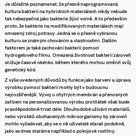
Je důležité poznamenat, že přesně naprogramovaná
kultura bakterií na hybridních materiálech nikdy nebude
tak nebezpečná jako bakterie žijící volně. A to především
proto, že bakterie na modifikovaných materiálech mají
omezený zdroj potravy. Jedná se o přesně vybranou
kulturu se známým chováním a vlastnostmi. Dalším
faktorem je také zachování bakterií pomocí
hydrogelového filmu. Omezená životnost bakterií zároveň
snižuje časové okénko, během kterého mohou změnit svůj
genetický kód.
Z výše uvedených důvodů by funkce jako barvení a úprava
výrobku pomocí bakterií mohly být v budoucnu
nejrozšířenější. Vývoj u chytrých membrán a přenosných
zařízení na personalizovanou výrobu protilátek však bude
pravděpodobně trvat déle. Dlouhodobé užívání materiálů,
nebo výrobků obohacených mikroorganismy by zároveň
mohlo vyžadovat, aby se o ně uživatelé starali podobně,
jako se dnes staráme například o pokojové rostliny.