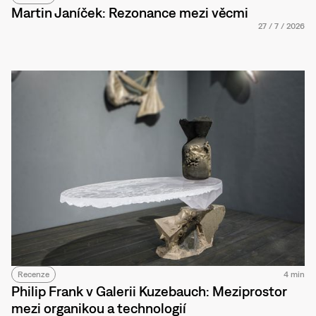
Martin Janíček: Rezonance mezi věcmi
27
/
7
/
2026
Recenze
4 min
Philip Frank v Galerii Kuzebauch: Meziprostor
mezi organikou a technologií