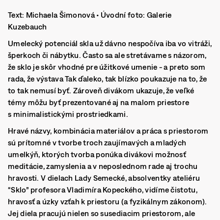
Text: Michaela Šimonová • Úvodní foto: Galerie
Kuzebauch
Umelecký potenciál skla už dávno nespočíva iba vo vitráži,
šperkoch či nábytku. Často sa ale stretávame s názorom,
že sklo je skôr vhodné pre úžitkové umenie - a preto som
rada, že výstava Tak ďaleko, tak blízko poukazuje na to, že
to tak nemusí byť. Zároveň divákom ukazuje, že veľké
témy môžu byť prezentované aj na malom priestore
s minimalistickými prostriedkami.
Hravé názvy, kombinácia materiálov a práca s priestorom
sú prítomné v tvorbe troch zaujímavých a mladých
umelkýň, ktorých tvorba ponúka divákovi možnosť
meditácie, zamyslenia a v neposlednom rade aj trochu
hravosti. V dielach Lady Semecké, absolventky ateliéru
“Sklo” profesora Vladimíra Kopeckého, vidíme čistotu,
hravosť a úzky vzťah k priestoru (a fyzikálnym zákonom).
Jej diela pracujú nielen so susediacim priestorom, ale