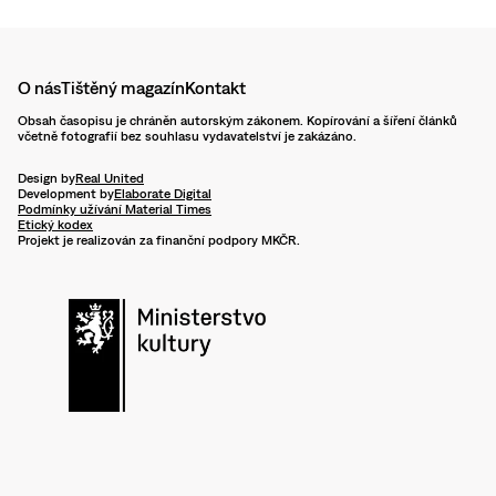
O nás
Tištěný magazín
Kontakt
Obsah časopisu je chráněn autorským zákonem. Kopírování a šíření článků
včetně fotografií bez souhlasu vydavatelství je zakázáno.
Design by
Real United
Development by
Elaborate Digital
Podmínky užívání Material Times
Etický kodex
Projekt je realizován za finanční podpory MKČR.