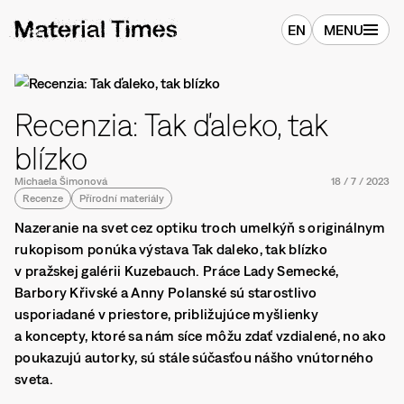
EN
MENU
Recenzia: Tak ďaleko, tak
blízko
Michaela Šimonová
18
/
7
/
2023
Recenze
Přírodní materiály
Nazeranie na svet cez optiku troch umelkýň s originálnym
rukopisom ponúka výstava Tak daleko, tak blízko
v pražskej galérii Kuzebauch. Práce Lady Semecké,
Barbory Křivské a Anny Polanské sú starostlivo
usporiadané v priestore, približujúce myšlienky
a koncepty, ktoré sa nám síce môžu zdať vzdialené, no ako
poukazujú autorky, sú stále súčasťou nášho vnútorného
sveta.