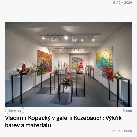
18
/
5
/
2026
Recenze
5 min
Vladimír Kopecký v galerii Kuzebauch: Výkřik
barev a materiálů
21
/
4
/
2026