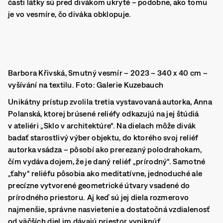
časti látky sú pred divákom ukryté – podobne, ako tomu
je vo vesmíre, čo diváka obklopuje.
Barbora Křivská, Smutný vesmír – 2023 – 340 x 40 cm –
vyšívání na textilu. Foto: Galerie Kuzebauch
Unikátny prístup zvolila tretia vystavovaná autorka, Anna
Polanská, ktorej brúsené reliéfy odkazujú na jej štúdiá
v ateliéri „Sklo v architektúre“. Na dielach môže divák
badať starostlivý výber objektu, do ktorého svoj reliéf
autorka vsádza – pôsobí ako prerezaný polodrahokam,
čím vydáva dojem, že je daný reliéf „prírodný“. Samotné
„ťahy“ reliéfu pôsobia ako meditatívne, jednoduché ale
precízne vytvorené geometrické útvary vsadené do
prírodného priestoru. Aj keď sú jej diela rozmerovo
najmenšie, správne nasvietenie a dostatočná vzdialenosť
od väčších diel im dávajú priestor vyniknúť.