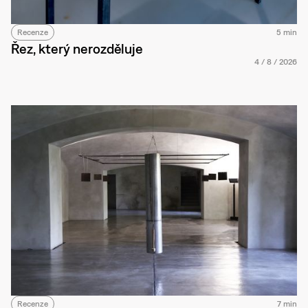
Recenze
5 min
Řez, který nerozděluje
4
/
8
/
2026
Recenze
7 min