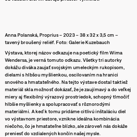
Anna Polanská, Proprius – 2023 – 38 x 32 x 3,5 cm –
tavený broušený reliéf. Foto: Galerie Kuzebauch
Výstava, ktorej názov odkazuje na poetický film Wima
Wendersa, je verná tomuto odkazu. Všetky tri autorky
dokážu diváka zaujať svojským umeleckým rukopisom,
dielami s hlbšou myšlienkou, oscilovaním na hranici
snového a hmatateľného. Na tejto výstave dostal taktiež
materiál skla možnosť dokázať, že je zaujímavý a do veľkej
miery aj flexibilný výrazový prostriedok, schopný tlmočiť
hlbšie myšlienky a spolupracovať s rôznorodými
materiálmi. A keď k tomu pridáme citlivú inštaláciu diel
vo výstavnom priestore, vznikne ideálna kombinácia
niečoho, čo je hmatateľne blízko, ale zároveň nás dokáže
preniesť do vzdialených končín našej mysle.