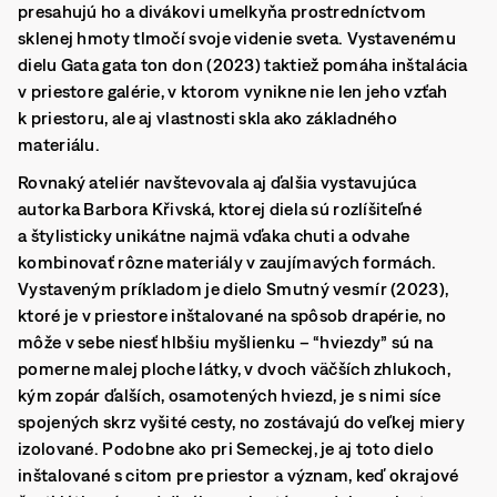
presahujú ho a divákovi umelkyňa prostredníctvom
sklenej hmoty tlmočí svoje videnie sveta. Vystavenému
dielu Gata gata ton don (2023) taktiež pomáha inštalácia
v priestore galérie, v ktorom vynikne nie len jeho vzťah
k priestoru, ale aj vlastnosti skla ako základného
materiálu.
Rovnaký ateliér navštevovala aj ďalšia vystavujúca
autorka Barbora Křivská, ktorej diela sú rozlíšiteľné
a štylisticky unikátne najmä vďaka chuti a odvahe
kombinovať rôzne materiály v zaujímavých formách.
Vystaveným príkladom je dielo Smutný vesmír (2023),
ktoré je v priestore inštalované na spôsob drapérie, no
môže v sebe niesť hlbšiu myšlienku – “hviezdy” sú na
pomerne malej ploche látky, v dvoch väčších zhlukoch,
kým zopár ďalších, osamotených hviezd, je s nimi síce
spojených skrz vyšité cesty, no zostávajú do veľkej miery
izolované. Podobne ako pri Semeckej, je aj toto dielo
inštalované s citom pre priestor a význam, keď okrajové