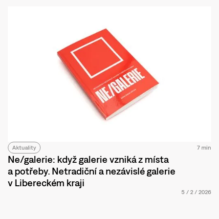
Aktuality
7 min
Ne/galerie: když galerie vzniká z místa
a potřeby. Netradiční a nezávislé galerie
v Libereckém kraji
5
/
2
/
2026