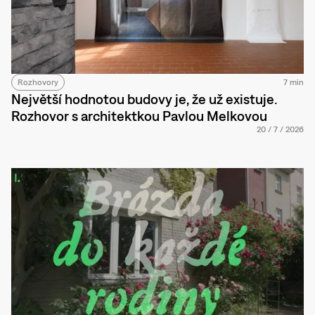
Rozhovory
7 min
Největší hodnotou budovy je, že už existuje.
Rozhovor s architektkou Pavlou Melkovou
20
/
7
/
2026