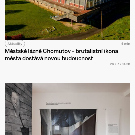
Aktuality
4 min
Městské lázně Chomutov - brutalistní ikona
města dostává novou budoucnost
24
/
7
/
2026