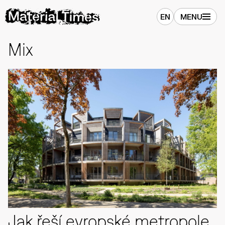
EN
MENU
Mix
Jak řeší evropské metropole