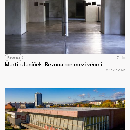
Recenze
7 min
Martin Janíček: Rezonance mezi věcmi
27
/
7
/
2026