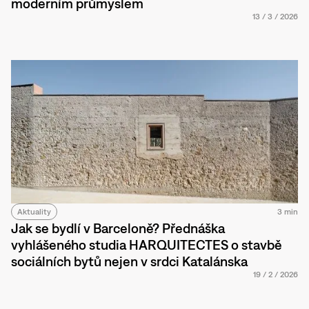
moderním průmyslem
13
/
3
/
2026
Aktuality
3 min
Jak se bydlí v Barceloně? Přednáška
vyhlášeného studia HARQUITECTES o stavbě
sociálních bytů nejen v srdci Katalánska
19
/
2
/
2026