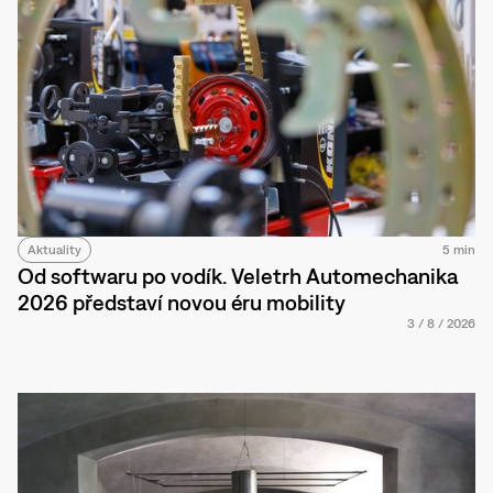
Aktuality
5 min
Od softwaru po vodík. Veletrh Automechanika
2026 představí novou éru mobility
3
/
8
/
2026