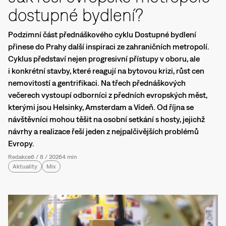
dostupné bydlení?
Podzimní část přednáškového cyklu Dostupné bydlení
přinese do Prahy další inspiraci ze zahraničních metropolí.
Cyklus představí nejen progresivní přístupy v oboru, ale
i konkrétní stavby, které reagují na bytovou krizi, růst cen
nemovitostí a gentrifikaci. Na třech přednáškových
večerech vystoupí odborníci z předních evropských měst,
kterými jsou Helsinky, Amsterdam a Vídeň. Od října se
návštěvníci mohou těšit na osobní setkání s hosty, jejichž
návrhy a realizace řeší jeden z nejpalčivějších problémů
Evropy.
Redakce
6
/
8
/
2026
4 min
Aktuality
Mix