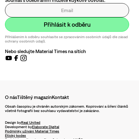
Souhlas s odebíráním můžete kdykoliv odvolat.
Přihlášením k odběru souhlasíte se zpracováním osobních údajů dle zásad
ochrany osobních údajů.
Nebo sledujte Material Times na sítích
O nás
Tištěný magazín
Kontakt
Obsah časopisu je chráněn autorským zákonem. Kopírování a šíření článků
včetně fotografií bez souhlasu vydavatelství je zakázáno.
Design by
Real United
Development by
Elaborate Digital
Podmínky užívání Material Times
Etický kodex