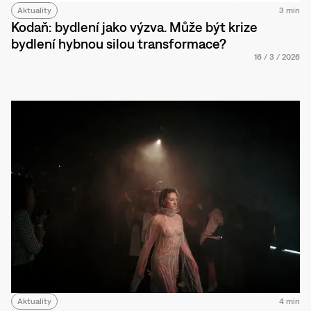
Aktuality
3 min
Kodaň: bydlení jako výzva. Může být krize
bydlení hybnou silou transformace?
16
/
3
/
2026
Aktuality
4 min