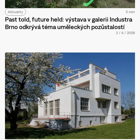
Aktuality
3 min
Past told, future held: výstava v galerii Industra
Brno odkrývá téma uměleckých pozůstalostí
2
/
4
/
2026