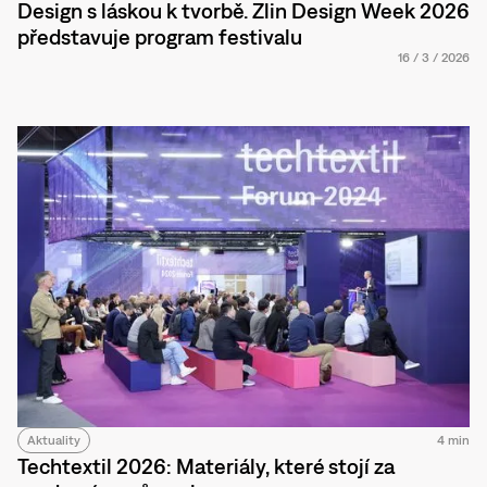
Design s láskou k tvorbě. Zlin Design Week 2026
představuje program festivalu
16
/
3
/
2026
Aktuality
4 min
Techtextil 2026: Materiály, které stojí za